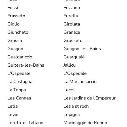
Fossi
Fozzano
Frasseto
Furellu
Giglio
Girolata
Giuncheto
Granace
Grossa
Grosseto
Guagno
Guagno-les-Bains
Gualdariccio
Guargualé
Guitera-les-Bains
Jallicu
L'Ospedale
L'Ospedale
La Castagna
La Marchesaccio
La Teppa
Lecci
Les Cannes
Les Jardins de l'Empereur
Letia
Letia st roch
Levie
Lopigna
Loreto-di-Tallano
Macinaggio de Renno