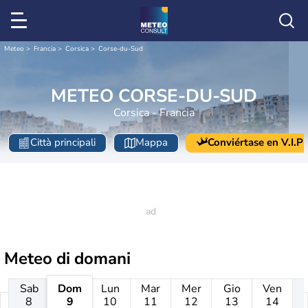
Meteo
Francia
Corsica
Corse-du-Sud
METEO CORSE-DU-SUD
Corsica - Francia
Città principali
Mappa
Conviértase en V.I.P
Meteo di domani
Sab
Dom
Lun
Mar
Mer
Gio
Ven
8
9
10
11
12
13
14