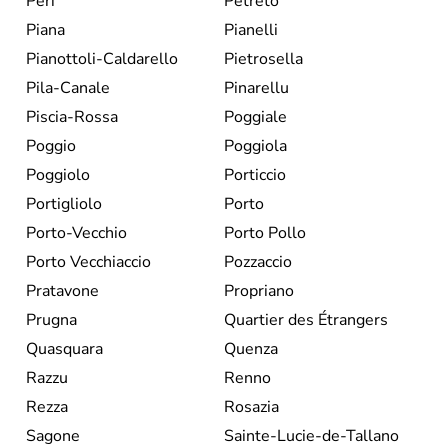
Peri
Petreto
Piana
Pianelli
Pianottoli-Caldarello
Pietrosella
Pila-Canale
Pinarellu
Piscia-Rossa
Poggiale
Poggio
Poggiola
Poggiolo
Porticcio
Portigliolo
Porto
Porto-Vecchio
Porto Pollo
Porto Vecchiaccio
Pozzaccio
Pratavone
Propriano
Prugna
Quartier des Étrangers
Quasquara
Quenza
Razzu
Renno
Rezza
Rosazia
Sagone
Sainte-Lucie-de-Tallano