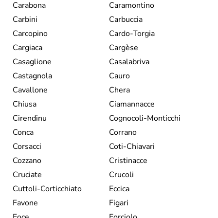
Carabona
Caramontino
Carbini
Carbuccia
Carcopino
Cardo-Torgia
Cargiaca
Cargèse
Casaglione
Casalabriva
Castagnola
Cauro
Cavallone
Chera
Chiusa
Ciamannacce
Cirendinu
Cognocoli-Monticchi
Conca
Corrano
Corsacci
Coti-Chiavari
Cozzano
Cristinacce
Cruciate
Crucoli
Cuttoli-Corticchiato
Eccica
Favone
Figari
Foce
Forciolo