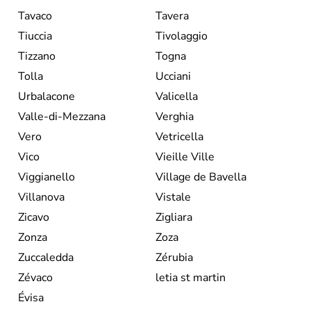
Tavaco
Tavera
Tiuccia
Tivolaggio
Tizzano
Togna
Tolla
Ucciani
Urbalacone
Valicella
Valle-di-Mezzana
Verghia
Vero
Vetricella
Vico
Vieille Ville
Viggianello
Village de Bavella
Villanova
Vistale
Zicavo
Zigliara
Zonza
Zoza
Zuccaledda
Zérubia
Zévaco
letia st martin
Évisa