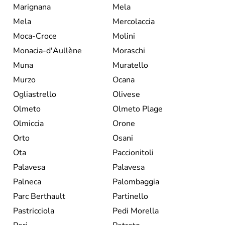
Marignana
Mela
Mela
Mercolaccia
Moca-Croce
Molini
Monacia-d'Aullène
Moraschi
Muna
Muratello
Murzo
Ocana
Ogliastrello
Olivese
Olmeto
Olmeto Plage
Olmiccia
Orone
Orto
Osani
Ota
Paccionitoli
Palavesa
Palavesa
Palneca
Palombaggia
Parc Berthault
Partinello
Pastricciola
Pedi Morella