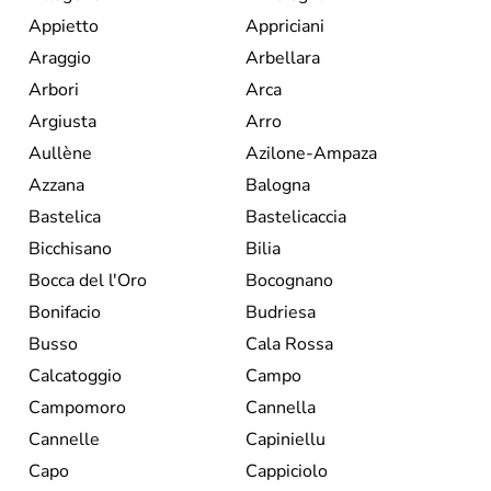
Appietto
Appriciani
Araggio
Arbellara
Arbori
Arca
Argiusta
Arro
Aullène
Azilone-Ampaza
Azzana
Balogna
Bastelica
Bastelicaccia
Bicchisano
Bilia
Bocca del l'Oro
Bocognano
Bonifacio
Budriesa
Busso
Cala Rossa
Calcatoggio
Campo
Campomoro
Cannella
Cannelle
Capiniellu
Capo
Cappiciolo