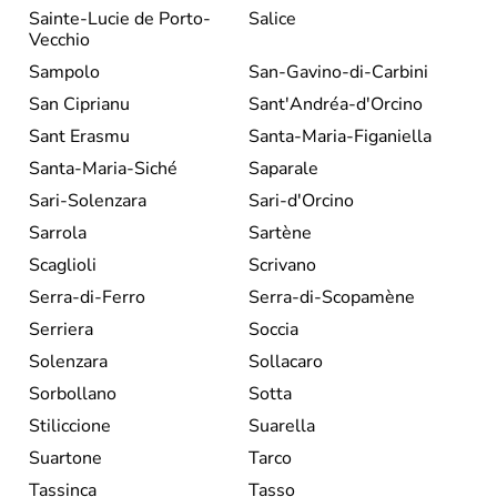
Sainte-Lucie de Porto-
Salice
Vecchio
Sampolo
San-Gavino-di-Carbini
San Ciprianu
Sant'Andréa-d'Orcino
Sant Erasmu
Santa-Maria-Figaniella
Santa-Maria-Siché
Saparale
Sari-Solenzara
Sari-d'Orcino
Sarrola
Sartène
Scaglioli
Scrivano
Serra-di-Ferro
Serra-di-Scopamène
Serriera
Soccia
Solenzara
Sollacaro
Sorbollano
Sotta
Stiliccione
Suarella
Suartone
Tarco
Tassinca
Tasso