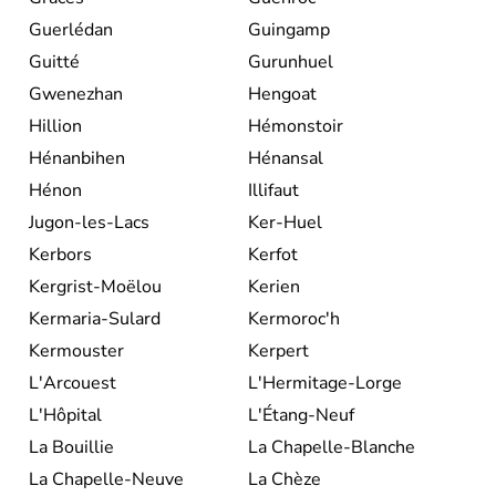
Guerlédan
Guingamp
Guitté
Gurunhuel
Gwenezhan
Hengoat
Hillion
Hémonstoir
Hénanbihen
Hénansal
Hénon
Illifaut
Jugon-les-Lacs
Ker-Huel
Kerbors
Kerfot
Kergrist-Moëlou
Kerien
Kermaria-Sulard
Kermoroc'h
Kermouster
Kerpert
L'Arcouest
L'Hermitage-Lorge
L'Hôpital
L'Étang-Neuf
La Bouillie
La Chapelle-Blanche
La Chapelle-Neuve
La Chèze