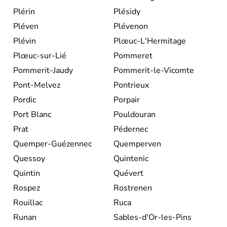
Plérin
Plésidy
Pléven
Plévenon
Plévin
Plœuc-L'Hermitage
Plœuc-sur-Lié
Pommeret
Pommerit-Jaudy
Pommerit-le-Vicomte
Pont-Melvez
Pontrieux
Pordic
Porpair
Port Blanc
Pouldouran
Prat
Pédernec
Quemper-Guézennec
Quemperven
Quessoy
Quintenic
Quintin
Quévert
Rospez
Rostrenen
Rouillac
Ruca
Runan
Sables-d'Or-les-Pins