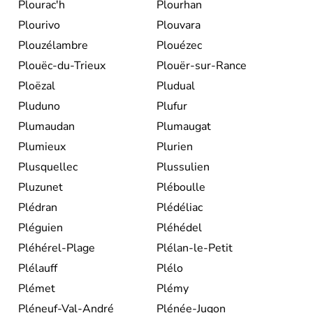
Plourac'h
Plourhan
Plourivo
Plouvara
Plouzélambre
Plouézec
Plouëc-du-Trieux
Plouër-sur-Rance
Ploëzal
Pludual
Pluduno
Plufur
Plumaudan
Plumaugat
Plumieux
Plurien
Plusquellec
Plussulien
Pluzunet
Pléboulle
Plédran
Plédéliac
Pléguien
Pléhédel
Pléhérel-Plage
Plélan-le-Petit
Plélauff
Plélo
Plémet
Plémy
Pléneuf-Val-André
Plénée-Jugon