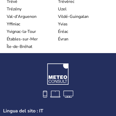
Trévé
Trévérec
Trézény
Uzel
Val-d'Arguenon
Vildé-Guingalan
Yffiniac
Yvias
Yvignac-la-Tour
Éréac
Étables-sur-Mer
Évran
Île-de-Bréhat
Lingua del sito : IT