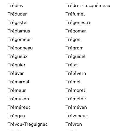
Trédias
Trédrez-Locquémeau
Tréduder
Tréfumel
Trégastel
Trégenestre
Tréglamus
Trégomar
Trégomeur
Trégon
Trégonneau
Trégrom
Trégueux
Tréguidel
Tréguier
Trélat
Trélivan
Trélévern
Trémargat
Trémel
Trémeur
Trémorel
Trémuson
Tréméloir
Tréméreuc
Tréméven
Tréogan
Tréveneuc
Trévou-Tréguignec
Trévron