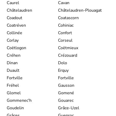
Caurel
Cavan
Châtelaudren
Châtelaudren-Plouagat
Coadout
Coatascorn
Coatréven
Cohiniac
Collinée
Confort
Corlay
Corseul
Coëtlogon
Coëtmieux
Créhen
Crézouard
Dinan
Dolo
Duault
Erquy
Fortville
Fortville
Fréhel
Gausson
Glomel
Gomené
Gommenec'h
Gouarec
Goudelin
Grâce-Uzel
Grâces
Guenroc