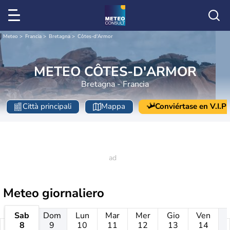
Meteo
Francia
Bretagna
Côtes-d'Armor
METEO CÔTES-D'ARMOR
Bretagna - Francia
Città principali
Mappa
Conviértase en V.I.P
Meteo giornaliero
Sab
Dom
Lun
Mar
Mer
Gio
Ven
8
9
10
11
12
13
14