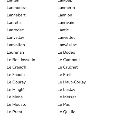
Lanleff
Lanloup
Lanmodez
Lanmérin
Lannebert
Lannion
Lanrelas
Lanrivain
Lanrodec
Lantic
Lanvallay
Lanvellec
Lanvollon
Lanvézéac
Laurenan
Le Bodéo
Le Bos Josselin
Le Cambout
Le Creac'h
Le Cruchet
Le Faouët
Le Fœil
Le Gouray
Le Haut-Corlay
Le Hinglé
Le Leslay
Le Mené
Le Merzer
Le Moustoir
Le Pas
Le Prest
Le Quillio