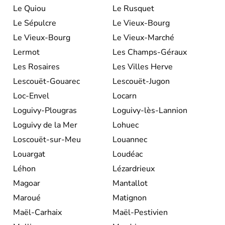
Le Quiou
Le Rusquet
Le Sépulcre
Le Vieux-Bourg
Le Vieux-Bourg
Le Vieux-Marché
Lermot
Les Champs-Géraux
Les Rosaires
Les Villes Herve
Lescouët-Gouarec
Lescouët-Jugon
Loc-Envel
Locarn
Loguivy-Plougras
Loguivy-lès-Lannion
Loguivy de la Mer
Lohuec
Loscouët-sur-Meu
Louannec
Louargat
Loudéac
Léhon
Lézardrieux
Magoar
Mantallot
Maroué
Matignon
Maël-Carhaix
Maël-Pestivien