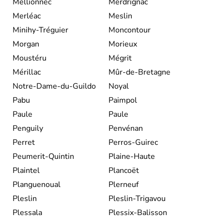
Mellionnec
Merdrignac
Merléac
Meslin
Minihy-Tréguier
Moncontour
Morgan
Morieux
Moustéru
Mégrit
Mérillac
Mûr-de-Bretagne
Notre-Dame-du-Guildo
Noyal
Pabu
Paimpol
Paule
Paule
Penguily
Penvénan
Perret
Perros-Guirec
Peumerit-Quintin
Plaine-Haute
Plaintel
Plancoët
Planguenoual
Plerneuf
Pleslin
Pleslin-Trigavou
Plessala
Plessix-Balisson