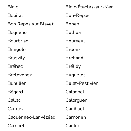
Binic
Binic-Étables-sur-Mer
Bobital
Bon-Repos
Bon Repos sur Blavet
Bonen
Boqueho
Bothoa
Bourbriac
Bourseul
Bringolo
Broons
Brusvily
Bréhand
Bréhec
Brélidy
Brélévenez
Buguélès
Buhulien
Bulat-Pestivien
Bégard
Calanhel
Callac
Calorguen
Camlez
Canihuel
Caouënnec-Lanvézéac
Carnonen
Carnoët
Caulnes