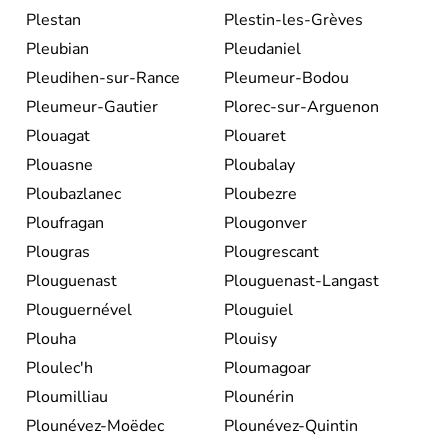
Plestan
Plestin-les-Grèves
Pleubian
Pleudaniel
Pleudihen-sur-Rance
Pleumeur-Bodou
Pleumeur-Gautier
Plorec-sur-Arguenon
Plouagat
Plouaret
Plouasne
Ploubalay
Ploubazlanec
Ploubezre
Ploufragan
Plougonver
Plougras
Plougrescant
Plouguenast
Plouguenast-Langast
Plouguernével
Plouguiel
Plouha
Plouisy
Ploulec'h
Ploumagoar
Ploumilliau
Plounérin
Plounévez-Moëdec
Plounévez-Quintin