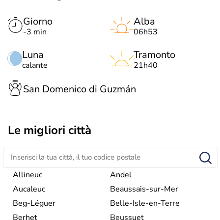
Giorno
Alba
-3 min
06h53
Luna
Tramonto
calante
21h40
San Domenico di Guzmán
Le migliori città
Allineuc
Andel
Aucaleuc
Beaussais-sur-Mer
Beg-Léguer
Belle-Isle-en-Terre
Berhet
Beussuet