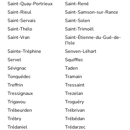
Saint-Quay-Portrieux
Saint-René
Saint-Rieul
Saint-Samson-sur-Rance
Saint-Servais
Saint-Solen
Saint-Thélo
Saint-Trimoël
Saint-Vran
Saint-Étienne-du-Gué-de-
l'Isle
Sainte-Tréphine
Senven-Léhart
Servel
Squiffiec
Sévignac
Taden
Tonquédec
Tramain
Treffrin
Tressaint
Tressignaux
Trezelan
Trigavou
Troguéry
Trébeurden
Trébrivan
Trébry
Trébédan
Trédaniel
Trédarzec