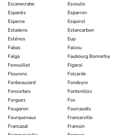
Escanecrabe
Escoulis
Espanès
Esparron
Esperce
Esquirol
Estadens
Estancarbon
Esténos
Eup
Fabas
Falcou
Falga
Faubourg Bonnefoy
Fenouillet
Figarol
Flourens
Folcarde
Fonbeauzard
Fondeyre
Fonsorbes
Fontenilles
Forgues
Fos
Fougaron
Fourcaudis
Fourquevaux
Francarville
Francazal
Francon
Franquevielle
Fronsac