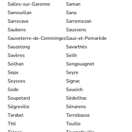
Salles-sur-Garonne
Saman
Samouillan
Sana
Sarrecave
Sarremezan
Saubens
Saussens
Sauveterre-de-Comminges
Saux-et-Pomarède
Sauzelong
Savarthès
Savères
Seilh
Seilhan
Sengouagnet
Sepx
Seyre
Seysses
Signac
Sode
Soueich
Soupetard
Sédeilhac
Ségreville
Sénarens
Tarabel
Terrebasse
Thil
Touille