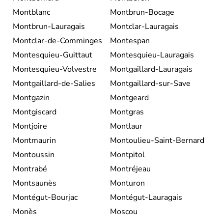
Montblanc
Montbrun-Bocage
Montbrun-Lauragais
Montclar-Lauragais
Montclar-de-Comminges
Montespan
Montesquieu-Guittaut
Montesquieu-Lauragais
Montesquieu-Volvestre
Montgaillard-Lauragais
Montgaillard-de-Salies
Montgaillard-sur-Save
Montgazin
Montgeard
Montgiscard
Montgras
Montjoire
Montlaur
Montmaurin
Montoulieu-Saint-Bernard
Montoussin
Montpitol
Montrabé
Montréjeau
Montsaunès
Monturon
Montégut-Bourjac
Montégut-Lauragais
Monès
Moscou