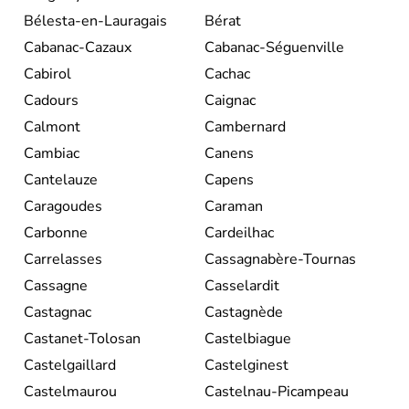
Bélesta-en-Lauragais
Bérat
Cabanac-Cazaux
Cabanac-Séguenville
Cabirol
Cachac
Cadours
Caignac
Calmont
Cambernard
Cambiac
Canens
Cantelauze
Capens
Caragoudes
Caraman
Carbonne
Cardeilhac
Carrelasses
Cassagnabère-Tournas
Cassagne
Casselardit
Castagnac
Castagnède
Castanet-Tolosan
Castelbiague
Castelgaillard
Castelginest
Castelmaurou
Castelnau-Picampeau