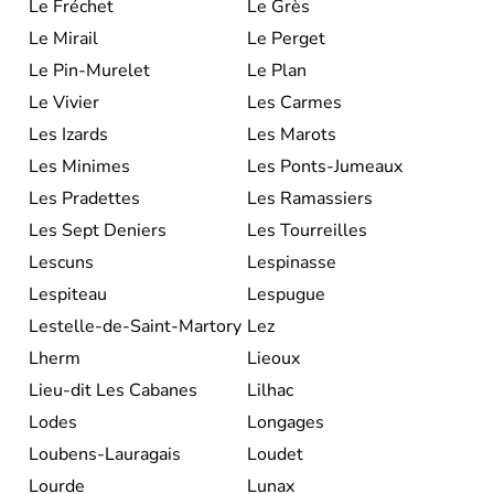
Le Fréchet
Le Grès
Le Mirail
Le Perget
Le Pin-Murelet
Le Plan
Le Vivier
Les Carmes
Les Izards
Les Marots
Les Minimes
Les Ponts-Jumeaux
Les Pradettes
Les Ramassiers
Les Sept Deniers
Les Tourreilles
Lescuns
Lespinasse
Lespiteau
Lespugue
Lestelle-de-Saint-Martory
Lez
Lherm
Lieoux
Lieu-dit Les Cabanes
Lilhac
Lodes
Longages
Loubens-Lauragais
Loudet
Lourde
Lunax