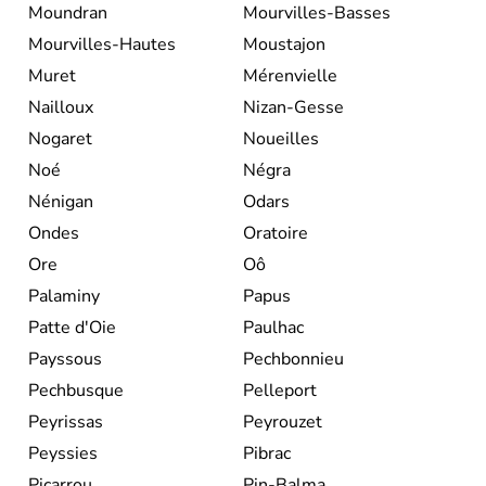
Moundran
Mourvilles-Basses
Mourvilles-Hautes
Moustajon
Muret
Mérenvielle
Nailloux
Nizan-Gesse
Nogaret
Noueilles
Noé
Négra
Nénigan
Odars
Ondes
Oratoire
Ore
Oô
Palaminy
Papus
Patte d'Oie
Paulhac
Payssous
Pechbonnieu
Pechbusque
Pelleport
Peyrissas
Peyrouzet
Peyssies
Pibrac
Picarrou
Pin-Balma