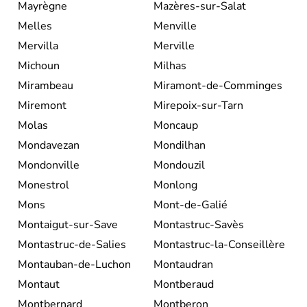
Mayrègne
Mazères-sur-Salat
Melles
Menville
Mervilla
Merville
Michoun
Milhas
Mirambeau
Miramont-de-Comminges
Miremont
Mirepoix-sur-Tarn
Molas
Moncaup
Mondavezan
Mondilhan
Mondonville
Mondouzil
Monestrol
Monlong
Mons
Mont-de-Galié
Montaigut-sur-Save
Montastruc-Savès
Montastruc-de-Salies
Montastruc-la-Conseillère
Montauban-de-Luchon
Montaudran
Montaut
Montberaud
Montbernard
Montberon