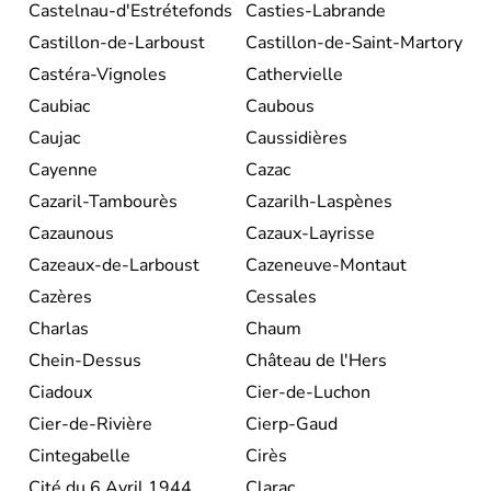
Castelnau-d'Estrétefonds
Casties-Labrande
Castillon-de-Larboust
Castillon-de-Saint-Martory
Castéra-Vignoles
Cathervielle
Caubiac
Caubous
Caujac
Caussidières
Cayenne
Cazac
Cazaril-Tambourès
Cazarilh-Laspènes
Cazaunous
Cazaux-Layrisse
Cazeaux-de-Larboust
Cazeneuve-Montaut
Cazères
Cessales
Charlas
Chaum
Chein-Dessus
Château de l'Hers
Ciadoux
Cier-de-Luchon
Cier-de-Rivière
Cierp-Gaud
Cintegabelle
Cirès
Cité du 6 Avril 1944
Clarac