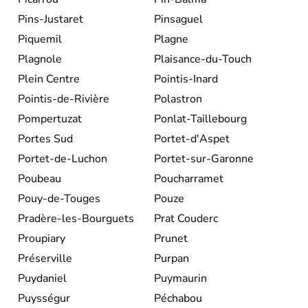
Pins-Justaret
Pinsaguel
Piquemil
Plagne
Plagnole
Plaisance-du-Touch
Plein Centre
Pointis-Inard
Pointis-de-Rivière
Polastron
Pompertuzat
Ponlat-Taillebourg
Portes Sud
Portet-d'Aspet
Portet-de-Luchon
Portet-sur-Garonne
Poubeau
Poucharramet
Pouy-de-Touges
Pouze
Pradère-les-Bourguets
Prat Couderc
Proupiary
Prunet
Préserville
Purpan
Puydaniel
Puymaurin
Puysségur
Péchabou