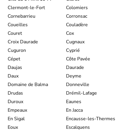
Clermont-le-Fort
Colomiers
Cornebarrieu
Corronsac
Coueilles
Couladère
Couret
Cox
Croix Daurade
Cugnaux
Cuguron
Cyprié
Cépet
Côte Pavée
Daujas
Daurade
Daux
Deyme
Domaine de Balma
Donneville
Drudas
Drémil-Lafage
Duroux
Eaunes
Empeaux
En Jacca
En Sigal
Encausse-les-Thermes
Eoux
Escalquens