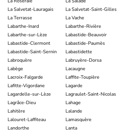
La Roseraie
La Salade
La Salvetat-Lauragais
La Salvetat-Saint-Gilles
La Terrasse
La Vache
Labarthe-Inard
Labarthe-Rivière
Labarthe-sur-Lèze
Labastide-Beauvoir
Labastide-Clermont
Labastide-Paumès
Labastide-Saint-Sernin
Labastidette
Labroquère
Labruyère-Dorsa
Labège
Lacaugne
Lacroix-Falgarde
Laffite-Toupière
Lafitte-Vigordane
Lagarde
Lagardelle-sur-Lèze
Lagraulet-Saint-Nicolas
Lagrâce-Dieu
Lahage
Lahitère
Lalande
Lalouret-Laffiteau
Lamasquère
Landorthe
Lanta