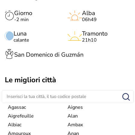
Giorno
Alba
-2 min
06h49
Luna
Tramonto
calante
21h10
San Domenico di Guzmán
Le migliori città
Agassac
Aignes
Aigrefeuille
Alan
Albiac
Ambax
Amouroux
Anan