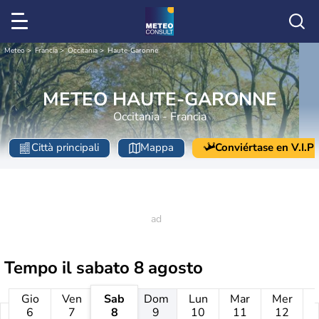
Meteo
Francia
Occitania
Haute-Garonne
METEO HAUTE-GARONNE
Occitania - Francia
Città principali
Mappa
Conviértase en V.I.P
Tempo il
sabato 8 agosto
Gio
Ven
Sab
Dom
Lun
Mar
Mer
6
7
8
9
10
11
12