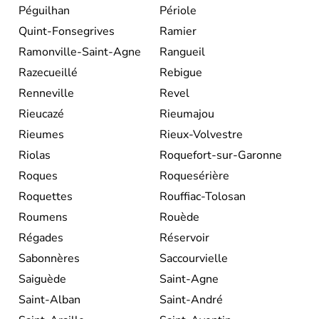
Péguilhan
Périole
Quint-Fonsegrives
Ramier
Ramonville-Saint-Agne
Rangueil
Razecueillé
Rebigue
Renneville
Revel
Rieucazé
Rieumajou
Rieumes
Rieux-Volvestre
Riolas
Roquefort-sur-Garonne
Roques
Roquesérière
Roquettes
Rouffiac-Tolosan
Roumens
Rouède
Régades
Réservoir
Sabonnères
Saccourvielle
Saiguède
Saint-Agne
Saint-Alban
Saint-André