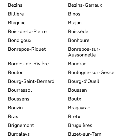
Bezins
Bezins-Garraux
Billière
Binos
Blagnac
Blajan
Bois-de-la-Pierre
Boissède
Bondigoux
Bonhoure
Bonrepos-Riquet
Bonrepos-sur-
Aussonnelle
Bordes-de-Rivière
Boudrac
Bouloc
Boulogne-sur-Gesse
Bourg-Saint-Bernard
Bourg-d'Oueil
Bourrassol
Boussan
Boussens
Boutx
Bouzin
Bragayrac
Brax
Bretx
Brignemont
Bruguières
Burgalays
Buzet-sur-Tarn