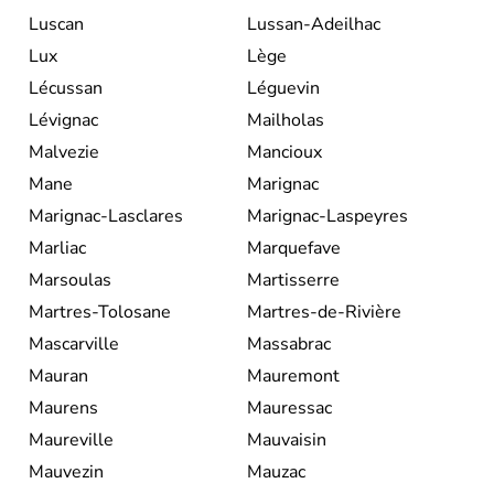
Luscan
Lussan-Adeilhac
Lux
Lège
Lécussan
Léguevin
Lévignac
Mailholas
Malvezie
Mancioux
Mane
Marignac
Marignac-Lasclares
Marignac-Laspeyres
Marliac
Marquefave
Marsoulas
Martisserre
Martres-Tolosane
Martres-de-Rivière
Mascarville
Massabrac
Mauran
Mauremont
Maurens
Mauressac
Maureville
Mauvaisin
Mauvezin
Mauzac