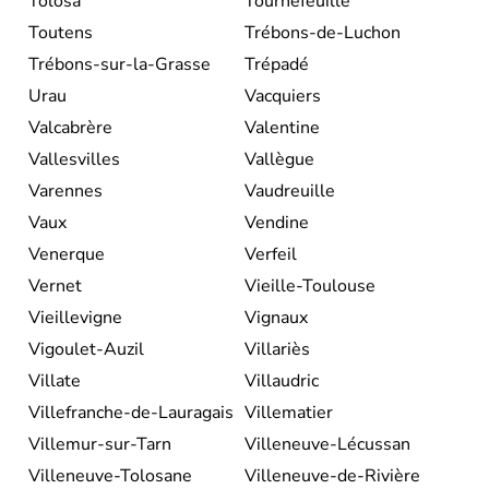
Tolosa
Tournefeuille
Toutens
Trébons-de-Luchon
Trébons-sur-la-Grasse
Trépadé
Urau
Vacquiers
Valcabrère
Valentine
Vallesvilles
Vallègue
Varennes
Vaudreuille
Vaux
Vendine
Venerque
Verfeil
Vernet
Vieille-Toulouse
Vieillevigne
Vignaux
Vigoulet-Auzil
Villariès
Villate
Villaudric
Villefranche-de-Lauragais
Villematier
Villemur-sur-Tarn
Villeneuve-Lécussan
Villeneuve-Tolosane
Villeneuve-de-Rivière