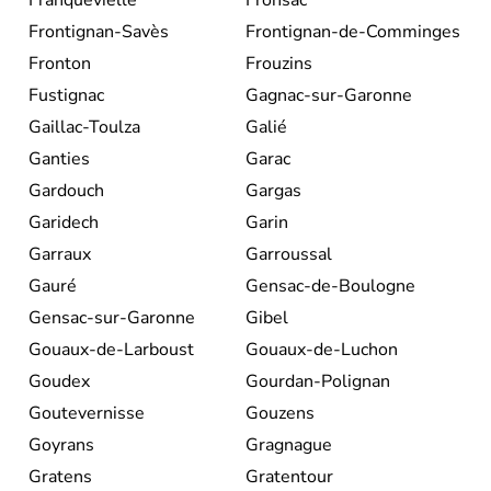
Frontignan-Savès
Frontignan-de-Comminges
Fronton
Frouzins
Fustignac
Gagnac-sur-Garonne
Gaillac-Toulza
Galié
Ganties
Garac
Gardouch
Gargas
Garidech
Garin
Garraux
Garroussal
Gauré
Gensac-de-Boulogne
Gensac-sur-Garonne
Gibel
Gouaux-de-Larboust
Gouaux-de-Luchon
Goudex
Gourdan-Polignan
Goutevernisse
Gouzens
Goyrans
Gragnague
Gratens
Gratentour