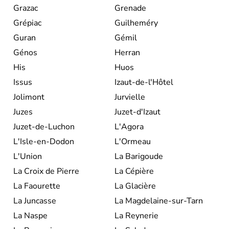
Grazac
Grenade
Grépiac
Guilheméry
Guran
Gémil
Génos
Herran
His
Huos
Issus
Izaut-de-l'Hôtel
Jolimont
Jurvielle
Juzes
Juzet-d'Izaut
Juzet-de-Luchon
L'Agora
L'Isle-en-Dodon
L'Ormeau
L'Union
La Barigoude
La Croix de Pierre
La Cépière
La Faourette
La Glacière
La Juncasse
La Magdelaine-sur-Tarn
La Naspe
La Reynerie