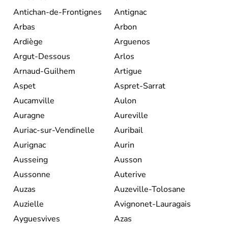
Antichan-de-Frontignes
Antignac
Arbas
Arbon
Ardiège
Arguenos
Argut-Dessous
Arlos
Arnaud-Guilhem
Artigue
Aspet
Aspret-Sarrat
Aucamville
Aulon
Auragne
Aureville
Auriac-sur-Vendinelle
Auribail
Aurignac
Aurin
Ausseing
Ausson
Aussonne
Auterive
Auzas
Auzeville-Tolosane
Auzielle
Avignonet-Lauragais
Ayguesvives
Azas