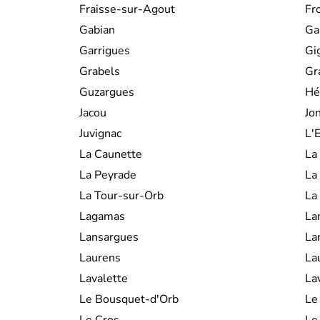
Fraisse-sur-Agout
Fr
Gabian
Ga
Garrigues
Gi
Grabels
Gr
Guzargues
Hé
Jacou
Jo
Juvignac
L'
La Caunette
La
La Peyrade
La
La Tour-sur-Orb
La
Lagamas
La
Lansargues
La
Laurens
La
Lavalette
La
Le Bousquet-d'Orb
Le
Le Cros
Le