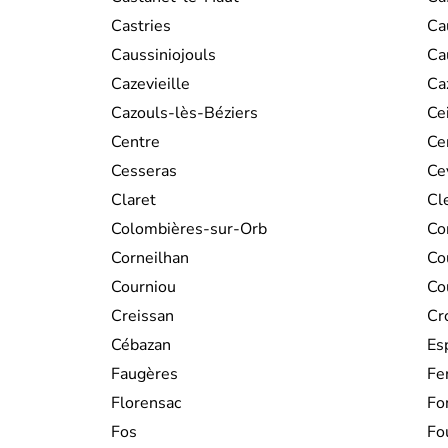
Castries
Ca
Caussiniojouls
Ca
Cazevieille
Ca
Cazouls-lès-Béziers
Ce
Centre
Ce
Cesseras
Ce
Claret
Cl
Colombières-sur-Orb
Co
Corneilhan
Co
Courniou
Co
Creissan
Cr
Cébazan
Es
Faugères
Fe
Florensac
Fo
Fos
Fo