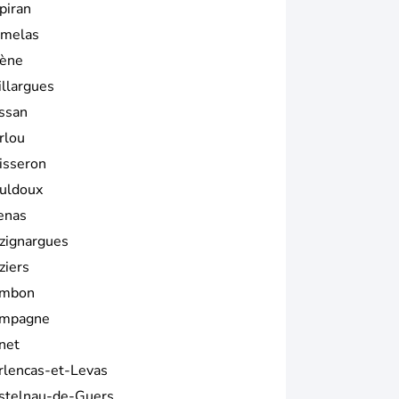
piran
melas
ène
illargues
ssan
rlou
isseron
uldoux
enas
zignargues
ziers
mbon
mpagne
net
rlencas-et-Levas
stelnau-de-Guers