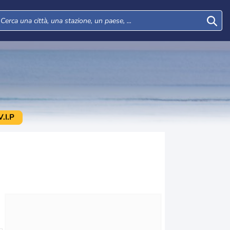
.I.P
Mar
Mer
Gio
Ven