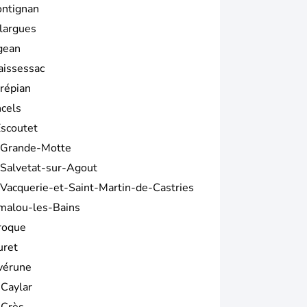
ontignan
largues
gean
aissessac
répian
ncels
Escoutet
 Grande-Motte
 Salvetat-sur-Agout
 Vacquerie-et-Saint-Martin-de-Castries
malou-les-Bains
roque
uret
vérune
 Caylar
 Crès