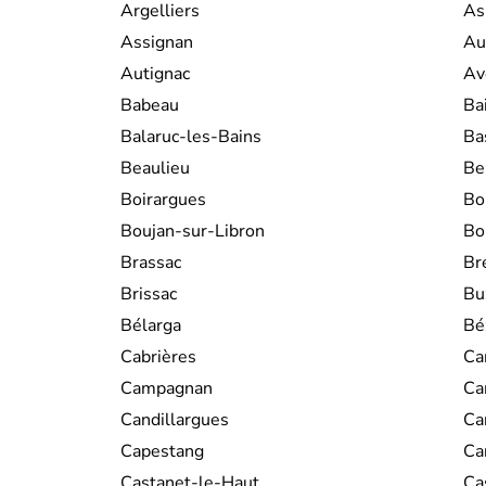
Argelliers
As
Assignan
Au
Autignac
Av
Babeau
Ba
Balaruc-les-Bains
Ba
Beaulieu
Be
Boirargues
Bo
Boujan-sur-Libron
Bo
Brassac
Br
Brissac
Bu
Bélarga
Bé
Cabrières
Ca
Campagnan
Ca
Candillargues
Ca
Capestang
Ca
Castanet-le-Haut
Ca