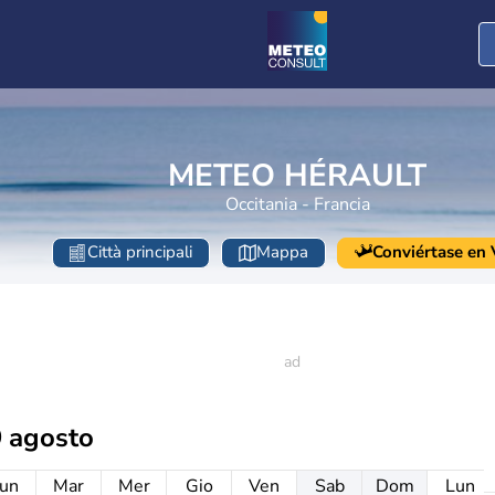
METEO HÉRAULT
Occitania - Francia
Città principali
Mappa
Conviértase en V
 agosto
un
Mar
Mer
Gio
Ven
Sab
Dom
Lun