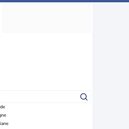
de
gne
iane