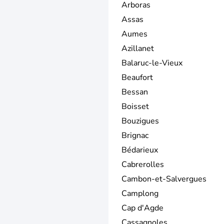
Arboras
Assas
Aumes
Azillanet
Balaruc-le-Vieux
Beaufort
Bessan
Boisset
Bouzigues
Brignac
Bédarieux
Cabrerolles
Cambon-et-Salvergues
Camplong
Cap d'Agde
Cassagnoles