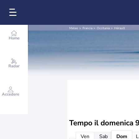
Meteo
Francia
Occitania
Hérault
Home
Radar
Accedere
Tempo il
domenica 9
Ven
Sab
Dom
L