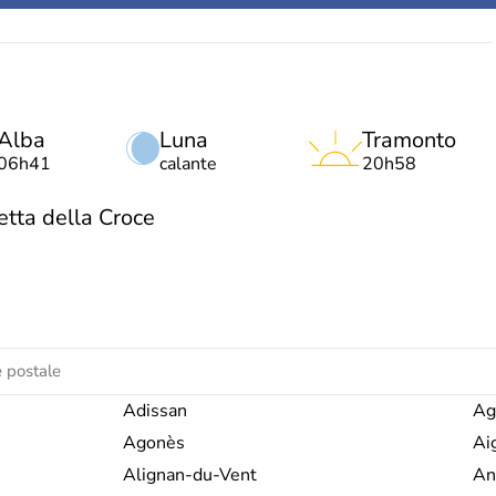
Alba
Luna
Tramonto
06h41
calante
20h58
tta della Croce
Adissan
Ag
Agonès
Ai
Alignan-du-Vent
An