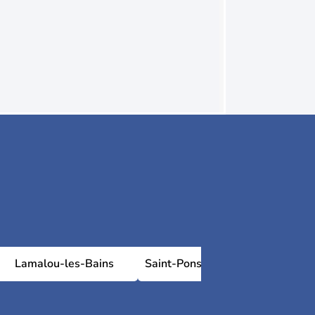
Lamalou-les-Bains
Saint-Pons-de-Thomières