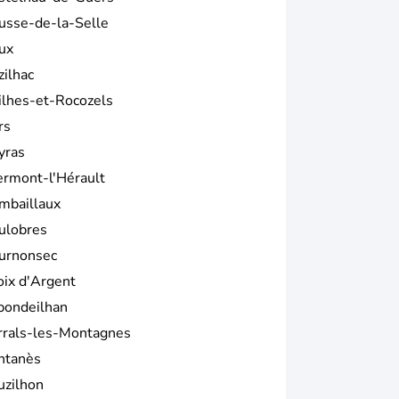
usse-de-la-Selle
ux
zilhac
ilhes-et-Rocozels
rs
yras
ermont-l'Hérault
mbaillaux
ulobres
urnonsec
oix d'Argent
pondeilhan
rrals-les-Montagnes
ntanès
uzilhon