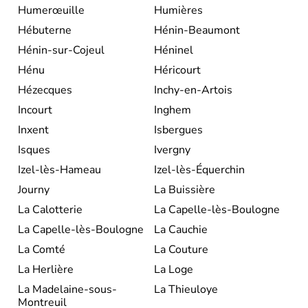
Humerœuille
Humières
Hébuterne
Hénin-Beaumont
Hénin-sur-Cojeul
Héninel
Hénu
Héricourt
Hézecques
Inchy-en-Artois
Incourt
Inghem
Inxent
Isbergues
Isques
Ivergny
Izel-lès-Hameau
Izel-lès-Équerchin
Journy
La Buissière
La Calotterie
La Capelle-lès-Boulogne
La Capelle-lès-Boulogne
La Cauchie
La Comté
La Couture
La Herlière
La Loge
La Madelaine-sous-
La Thieuloye
Montreuil