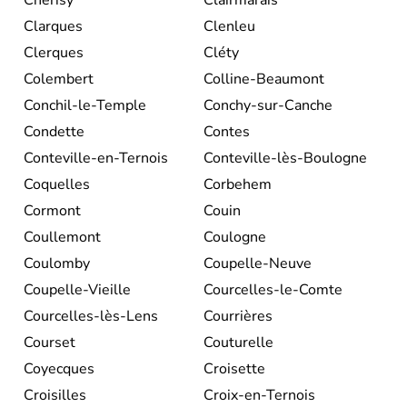
Clarques
Clenleu
Clerques
Cléty
Colembert
Colline-Beaumont
Conchil-le-Temple
Conchy-sur-Canche
Condette
Contes
Conteville-en-Ternois
Conteville-lès-Boulogne
Coquelles
Corbehem
Cormont
Couin
Coullemont
Coulogne
Coulomby
Coupelle-Neuve
Coupelle-Vieille
Courcelles-le-Comte
Courcelles-lès-Lens
Courrières
Courset
Couturelle
Coyecques
Croisette
Croisilles
Croix-en-Ternois