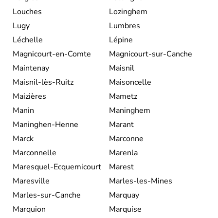
Louches
Lozinghem
Lugy
Lumbres
Léchelle
Lépine
Magnicourt-en-Comte
Magnicourt-sur-Canche
Maintenay
Maisnil
Maisnil-lès-Ruitz
Maisoncelle
Maizières
Mametz
Manin
Maninghem
Maninghen-Henne
Marant
Marck
Marconne
Marconnelle
Marenla
Maresquel-Ecquemicourt
Marest
Maresville
Marles-les-Mines
Marles-sur-Canche
Marquay
Marquion
Marquise