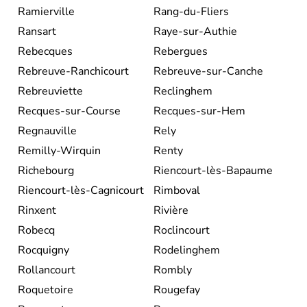
Ramierville
Rang-du-Fliers
Ransart
Raye-sur-Authie
Rebecques
Rebergues
Rebreuve-Ranchicourt
Rebreuve-sur-Canche
Rebreuviette
Reclinghem
Recques-sur-Course
Recques-sur-Hem
Regnauville
Rely
Remilly-Wirquin
Renty
Richebourg
Riencourt-lès-Bapaume
Riencourt-lès-Cagnicourt
Rimboval
Rinxent
Rivière
Robecq
Roclincourt
Rocquigny
Rodelinghem
Rollancourt
Rombly
Roquetoire
Rougefay