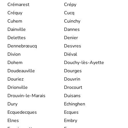
Crémarest
Crépy
Créquy
Cucq
Cuhem
Cuinchy
Dainville
Dannes
Delettes
Denier
Dennebrœucq
Desvres
Divion
Diéval
Dohem
Douchy-lès-Ayette
Doudeauville
Dourges
Douriez
Douvrin
Drionville
Drocourt
Drouvin-le-Marais
Duisans
Dury
Echinghen
Ecquedecques
Ecques
Elnes
Embry