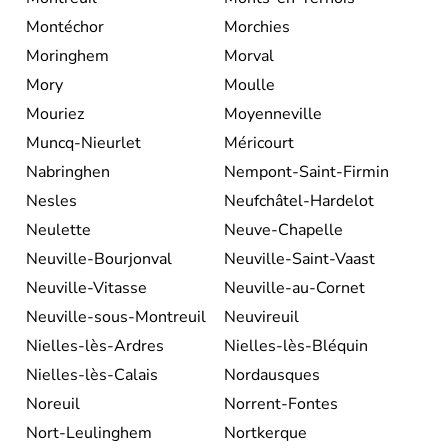
Montéchor
Morchies
Moringhem
Morval
Mory
Moulle
Mouriez
Moyenneville
Muncq-Nieurlet
Méricourt
Nabringhen
Nempont-Saint-Firmin
Nesles
Neufchâtel-Hardelot
Neulette
Neuve-Chapelle
Neuville-Bourjonval
Neuville-Saint-Vaast
Neuville-Vitasse
Neuville-au-Cornet
Neuville-sous-Montreuil
Neuvireuil
Nielles-lès-Ardres
Nielles-lès-Bléquin
Nielles-lès-Calais
Nordausques
Noreuil
Norrent-Fontes
Nort-Leulinghem
Nortkerque