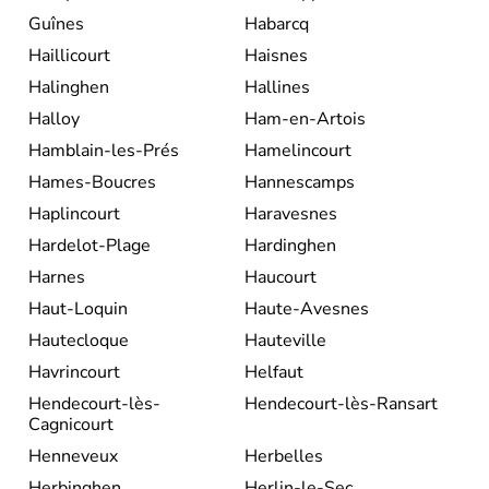
Guînes
Habarcq
Haillicourt
Haisnes
Halinghen
Hallines
Halloy
Ham-en-Artois
Hamblain-les-Prés
Hamelincourt
Hames-Boucres
Hannescamps
Haplincourt
Haravesnes
Hardelot-Plage
Hardinghen
Harnes
Haucourt
Haut-Loquin
Haute-Avesnes
Hautecloque
Hauteville
Havrincourt
Helfaut
Hendecourt-lès-
Hendecourt-lès-Ransart
Cagnicourt
Henneveux
Herbelles
Herbinghen
Herlin-le-Sec