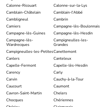
Calonne-Ricouart
Calonne-sur-la-Lys
Camblain-Châtelain
Camblain-l'Abbé
Cambligneul
Cambrin
Camiers
Campagne-lès-Boulonnais
Campagne-lès-Guines
Campagne-lès-Hesdin
Campagne-lès-
Campigneulles-les-
Wardrecques
Grandes
Campigneulles-les-Petites
Canettemont
Canlers
Canteleux
Capelle-Fermont
Capelle-lès-Hesdin
Carency
Carly
Carvin
Cauchy-à-la-Tour
Caucourt
Caumont
Cavron-Saint-Martin
Chelers
Chocques
Chériennes
Chérisy
Clairmarais