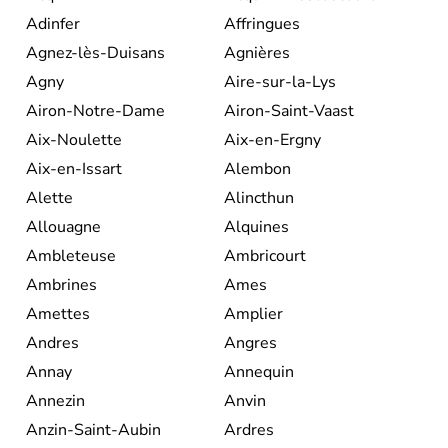
Adinfer
Affringues
Agnez-lès-Duisans
Agnières
Agny
Aire-sur-la-Lys
Airon-Notre-Dame
Airon-Saint-Vaast
Aix-Noulette
Aix-en-Ergny
Aix-en-Issart
Alembon
Alette
Alincthun
Allouagne
Alquines
Ambleteuse
Ambricourt
Ambrines
Ames
Amettes
Amplier
Andres
Angres
Annay
Annequin
Annezin
Anvin
Anzin-Saint-Aubin
Ardres