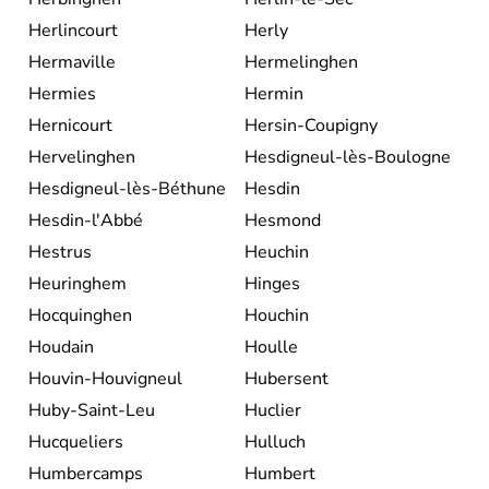
Herlincourt
Herly
Hermaville
Hermelinghen
Hermies
Hermin
Hernicourt
Hersin-Coupigny
Hervelinghen
Hesdigneul-lès-Boulogne
Hesdigneul-lès-Béthune
Hesdin
Hesdin-l'Abbé
Hesmond
Hestrus
Heuchin
Heuringhem
Hinges
Hocquinghen
Houchin
Houdain
Houlle
Houvin-Houvigneul
Hubersent
Huby-Saint-Leu
Huclier
Hucqueliers
Hulluch
Humbercamps
Humbert