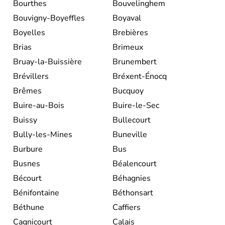
Bourthes
Bouvelinghem
Bouvigny-Boyeffles
Boyaval
Boyelles
Brebières
Brias
Brimeux
Bruay-la-Buissière
Brunembert
Brévillers
Bréxent-Énocq
Brêmes
Bucquoy
Buire-au-Bois
Buire-le-Sec
Buissy
Bullecourt
Bully-les-Mines
Buneville
Burbure
Bus
Busnes
Béalencourt
Bécourt
Béhagnies
Bénifontaine
Béthonsart
Béthune
Caffiers
Cagnicourt
Calais