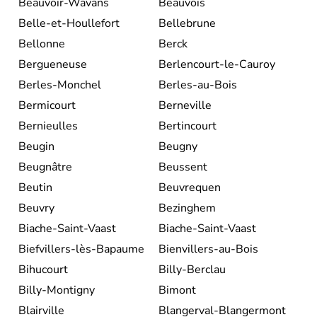
Beauvoir-Wavans
Beauvois
Belle-et-Houllefort
Bellebrune
Bellonne
Berck
Bergueneuse
Berlencourt-le-Cauroy
Berles-Monchel
Berles-au-Bois
Bermicourt
Berneville
Bernieulles
Bertincourt
Beugin
Beugny
Beugnâtre
Beussent
Beutin
Beuvrequen
Beuvry
Bezinghem
Biache-Saint-Vaast
Biache-Saint-Vaast
Biefvillers-lès-Bapaume
Bienvillers-au-Bois
Bihucourt
Billy-Berclau
Billy-Montigny
Bimont
Blairville
Blangerval-Blangermont