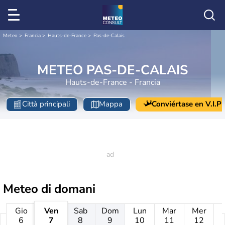
Meteo
Francia
Hauts-de-France
Pas-de-Calais
METEO PAS-DE-CALAIS
Hauts-de-France - Francia
Città principali
Mappa
Conviértase en V.I.P
Meteo di domani
Gio
Ven
Sab
Dom
Lun
Mar
Mer
6
7
8
9
10
11
12