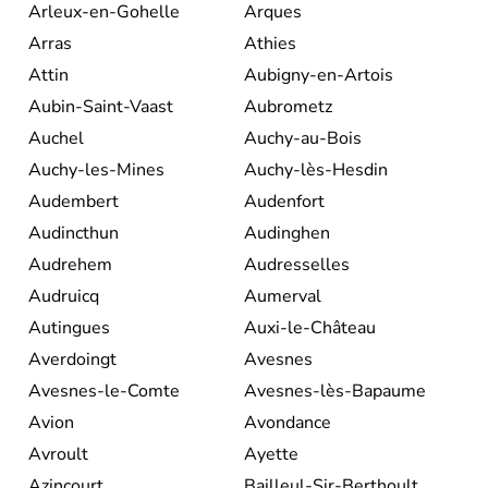
Arleux-en-Gohelle
Arques
Arras
Athies
Attin
Aubigny-en-Artois
Aubin-Saint-Vaast
Aubrometz
Auchel
Auchy-au-Bois
Auchy-les-Mines
Auchy-lès-Hesdin
Audembert
Audenfort
Audincthun
Audinghen
Audrehem
Audresselles
Audruicq
Aumerval
Autingues
Auxi-le-Château
Averdoingt
Avesnes
Avesnes-le-Comte
Avesnes-lès-Bapaume
Avion
Avondance
Avroult
Ayette
Azincourt
Bailleul-Sir-Berthoult