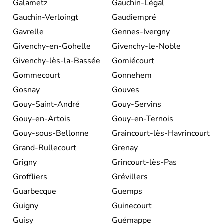
Galametz
Gauchin-Légal
Gauchin-Verloingt
Gaudiempré
Gavrelle
Gennes-Ivergny
Givenchy-en-Gohelle
Givenchy-le-Noble
Givenchy-lès-la-Bassée
Gomiécourt
Gommecourt
Gonnehem
Gosnay
Gouves
Gouy-Saint-André
Gouy-Servins
Gouy-en-Artois
Gouy-en-Ternois
Gouy-sous-Bellonne
Graincourt-lès-Havrincourt
Grand-Rullecourt
Grenay
Grigny
Grincourt-lès-Pas
Groffliers
Grévillers
Guarbecque
Guemps
Guigny
Guinecourt
Guisy
Guémappe