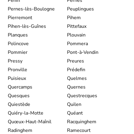
Penin
Pernes
Pernes-lès-Boulogne
Peuplingues
Pierremont
Pihem
Pihen-lès-Guînes
Pittefaux
Planques
Plouvain
Polincove
Pommera
Pommier
Pont-à-Vendin
Pressy
Preures
Pronville
Prédefin
Puisieux
Quelmes
Quercamps
Quernes
Quesques
Questrecques
Quiestède
Quilen
Quiéry-la-Motte
Quéant
Quœux-Haut-Maînil
Racquinghem
Radinghem
Ramecourt