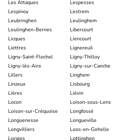
Les Attaques
Lespesses
Lespinoy
Lestrem
Leubringhen
Leulinghem
Leulinghen-Bernes
Libercourt
Licques
Liencourt
Liettres
Lignereuil
Ligny-Saint-Flochel
Ligny-Thilloy
Ligny-lès-Aire
Ligny-sur-Canche
Lillers
Linghem
Linzeux
Lisbourg
Lières
Liévin
Locon
Loison-sous-Lens
Loison-sur-Créquoise
Longfossé
Longuenesse
Longueville
Longvilliers
Loos-en-Gohelle
Lorgies
Lottinghen