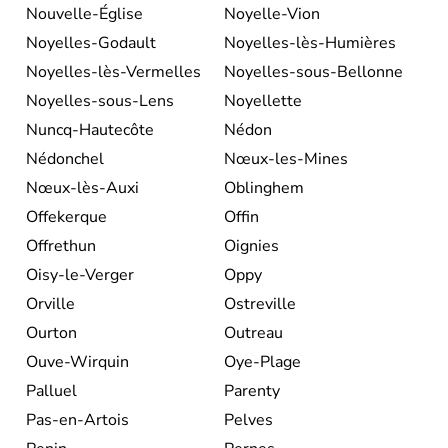
Nouvelle-Église
Noyelle-Vion
Noyelles-Godault
Noyelles-lès-Humières
Noyelles-lès-Vermelles
Noyelles-sous-Bellonne
Noyelles-sous-Lens
Noyellette
Nuncq-Hautecôte
Nédon
Nédonchel
Nœux-les-Mines
Nœux-lès-Auxi
Oblinghem
Offekerque
Offin
Offrethun
Oignies
Oisy-le-Verger
Oppy
Orville
Ostreville
Ourton
Outreau
Ouve-Wirquin
Oye-Plage
Palluel
Parenty
Pas-en-Artois
Pelves