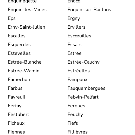
Enguinegatte
Enocq
Enquin-les-Mines
Enquin-sur-Baillons
Eps
Ergny
Erny-Saint-Julien
Ervillers
Escalles
Escœuilles
Esquerdes
Essars
Estevelles
Estrée
Estrée-Blanche
Estrée-Cauchy
Estrée-Wamin
Estréelles
Famechon
Fampoux
Farbus
Fauquembergues
Favreuil
Febvin-Palfart
Ferfay
Ferques
Festubert
Feuchy
Ficheux
Fiefs
Fiennes
Fillièvres