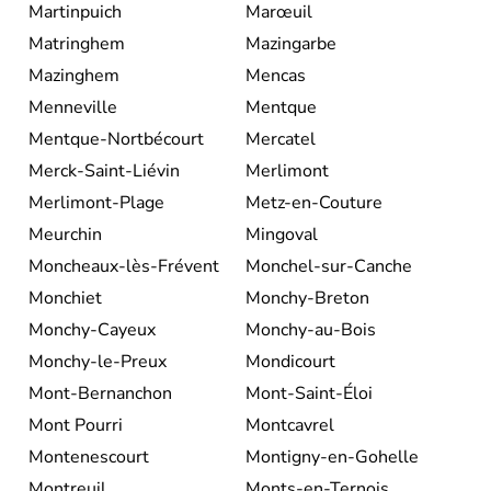
Martinpuich
Marœuil
Matringhem
Mazingarbe
Mazinghem
Mencas
Menneville
Mentque
Mentque-Nortbécourt
Mercatel
Merck-Saint-Liévin
Merlimont
Merlimont-Plage
Metz-en-Couture
Meurchin
Mingoval
Moncheaux-lès-Frévent
Monchel-sur-Canche
Monchiet
Monchy-Breton
Monchy-Cayeux
Monchy-au-Bois
Monchy-le-Preux
Mondicourt
Mont-Bernanchon
Mont-Saint-Éloi
Mont Pourri
Montcavrel
Montenescourt
Montigny-en-Gohelle
Montreuil
Monts-en-Ternois