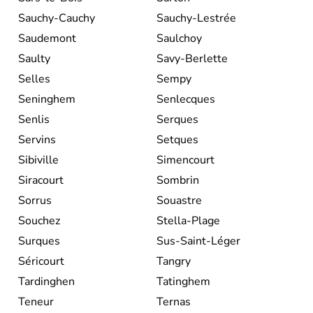
Sauchy-Cauchy
Sauchy-Lestrée
Saudemont
Saulchoy
Saulty
Savy-Berlette
Selles
Sempy
Seninghem
Senlecques
Senlis
Serques
Servins
Setques
Sibiville
Simencourt
Siracourt
Sombrin
Sorrus
Souastre
Souchez
Stella-Plage
Surques
Sus-Saint-Léger
Séricourt
Tangry
Tardinghen
Tatinghem
Teneur
Ternas