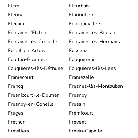
Flers
Fleurbaix
Fleury
Floringhem
Fléchin
Foncquevillers
Fontaine-l'Étalon
Fontaine-lès-Boulans
Fontaine-lès-Croisilles
Fontaine-lès-Hermans
Fortel-en-Artois
Fosseux
Foufflin-Ricametz
Fouquereuil
Fouquières-lès-Béthune
Fouquières-lès-Lens
Framecourt
Framezelle
Frencq
Fresnes-lès-Montauban
Fresnicourt-le-Dolmen
Fresnoy
Fresnoy-en-Gohelle
Fressin
Fruges
Frémicourt
Fréthun
Frévent
Frévillers
Frévin-Capelle