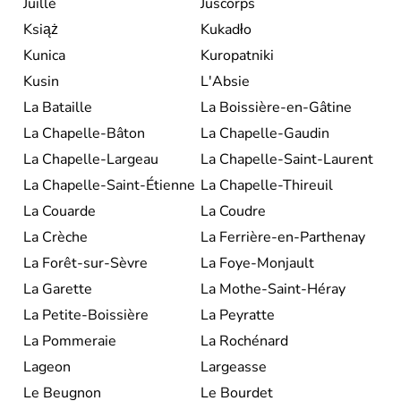
Juillé
Juscorps
Książ
Kukadło
Kunica
Kuropatniki
Kusin
L'Absie
La Bataille
La Boissière-en-Gâtine
La Chapelle-Bâton
La Chapelle-Gaudin
La Chapelle-Largeau
La Chapelle-Saint-Laurent
La Chapelle-Saint-Étienne
La Chapelle-Thireuil
La Couarde
La Coudre
La Crèche
La Ferrière-en-Parthenay
La Forêt-sur-Sèvre
La Foye-Monjault
La Garette
La Mothe-Saint-Héray
La Petite-Boissière
La Peyratte
La Pommeraie
La Rochénard
Lageon
Largeasse
Le Beugnon
Le Bourdet