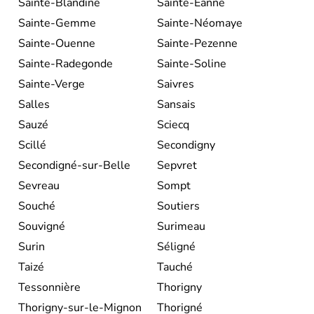
Sainte-Blandine
Sainte-Eanne
Sainte-Gemme
Sainte-Néomaye
Sainte-Ouenne
Sainte-Pezenne
Sainte-Radegonde
Sainte-Soline
Sainte-Verge
Saivres
Salles
Sansais
Sauzé
Sciecq
Scillé
Secondigny
Secondigné-sur-Belle
Sepvret
Sevreau
Sompt
Souché
Soutiers
Souvigné
Surimeau
Surin
Séligné
Taizé
Tauché
Tessonnière
Thorigny
Thorigny-sur-le-Mignon
Thorigné