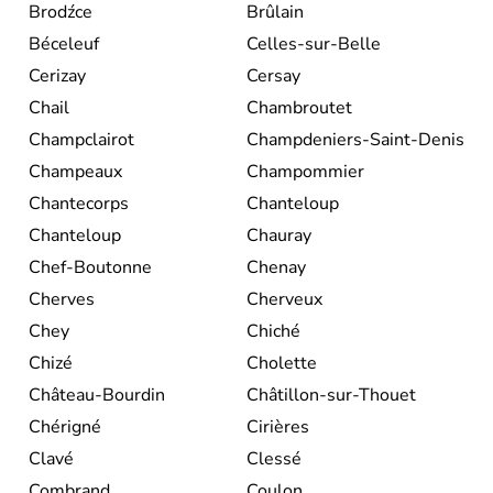
Brodźce
Brûlain
Béceleuf
Celles-sur-Belle
Cerizay
Cersay
Chail
Chambroutet
Champclairot
Champdeniers-Saint-Denis
Champeaux
Champommier
Chantecorps
Chanteloup
Chanteloup
Chauray
Chef-Boutonne
Chenay
Cherves
Cherveux
Chey
Chiché
Chizé
Cholette
Château-Bourdin
Châtillon-sur-Thouet
Chérigné
Cirières
Clavé
Clessé
Combrand
Coulon