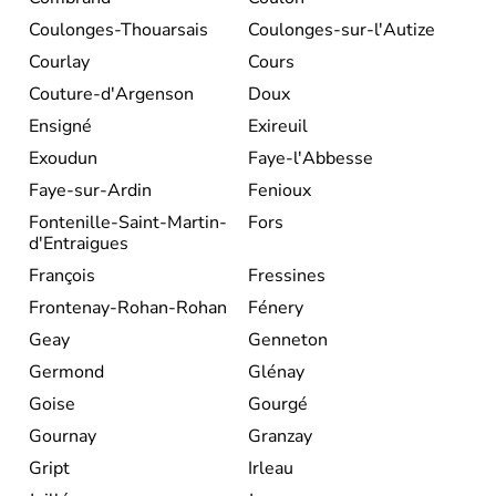
Coulonges-Thouarsais
Coulonges-sur-l'Autize
Courlay
Cours
Couture-d'Argenson
Doux
Ensigné
Exireuil
Exoudun
Faye-l'Abbesse
Faye-sur-Ardin
Fenioux
Fontenille-Saint-Martin-
Fors
d'Entraigues
François
Fressines
Frontenay-Rohan-Rohan
Fénery
Geay
Genneton
Germond
Glénay
Goise
Gourgé
Gournay
Granzay
Gript
Irleau