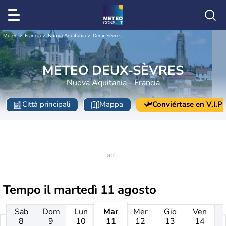
Meteo
Francia
Nuova Aquitania
Deux-Sèvres
METEO DEUX-SÈVRES
Nuova Aquitania - Francia
Città principali
Mappa
Conviértase en V.I.P
Tempo il
martedì 11 agosto
Sab
Dom
Lun
Mar
Mer
Gio
Ven
8
9
10
11
12
13
14