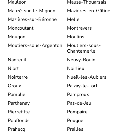
Mauléon
Mauzé-Thouarsais
Mauzé-sur-le-Mignon
Mazières-en-Gâtine
Mazières-sur-Béronne
Melle
Moncoutant
Montravers
Mougon
Moulins
Moutiers-sous-Argenton
Moutiers-sous-
Chantemerle
Nanteuil
Neuvy-Bouin
Niort
Noirlieu
Noirterre
Nueil-les-Aubiers
Oroux
Paizay-le-Tort
Pamplie
Pamproux
Parthenay
Pas-de-Jeu
Pierrefitte
Pompaire
Pouffonds
Pougne
Prahecq
Prailles