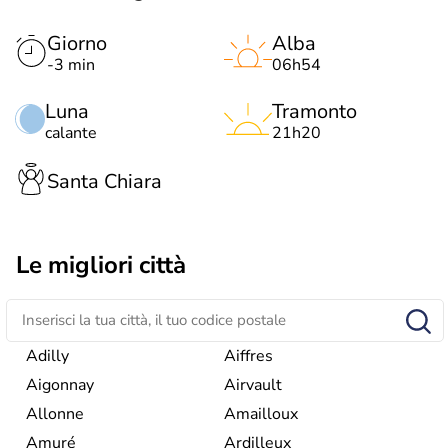
Giorno
Alba
-3 min
06h54
Luna
Tramonto
calante
21h20
Santa Chiara
Le migliori città
Adilly
Aiffres
Aigonnay
Airvault
Allonne
Amailloux
Amuré
Ardilleux