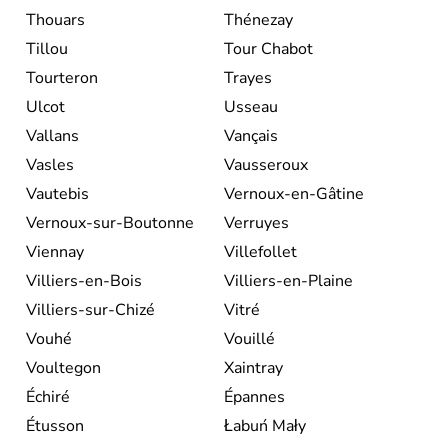
Thouars
Thénezay
Tillou
Tour Chabot
Tourteron
Trayes
Ulcot
Usseau
Vallans
Vançais
Vasles
Vausseroux
Vautebis
Vernoux-en-Gâtine
Vernoux-sur-Boutonne
Verruyes
Viennay
Villefollet
Villiers-en-Bois
Villiers-en-Plaine
Villiers-sur-Chizé
Vitré
Vouhé
Vouillé
Voultegon
Xaintray
Échiré
Épannes
Étusson
Łabuń Mały