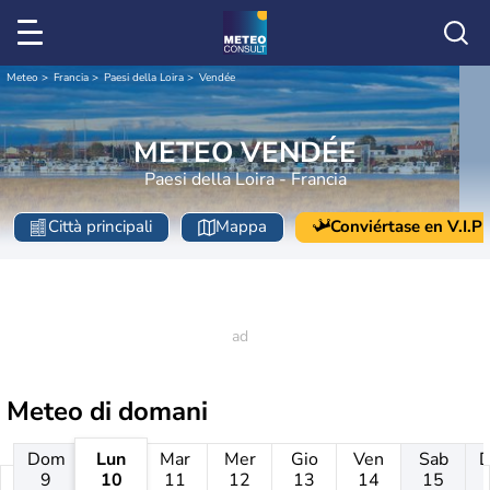
Meteo
Francia
Paesi della Loira
Vendée
METEO VENDÉE
Paesi della Loira - Francia
Città principali
Mappa
Conviértase en V.I.P
Meteo di domani
Dom
Lun
Mar
Mer
Gio
Ven
Sab
9
10
11
12
13
14
15