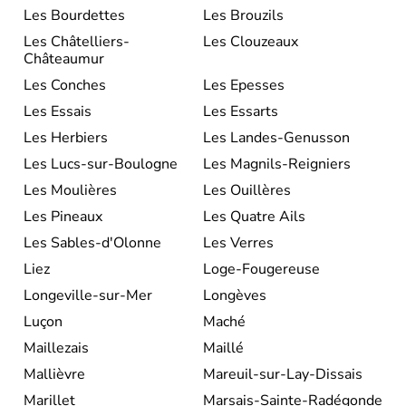
Les Bourdettes
Les Brouzils
Les Châtelliers-
Les Clouzeaux
Châteaumur
Les Conches
Les Epesses
Les Essais
Les Essarts
Les Herbiers
Les Landes-Genusson
Les Lucs-sur-Boulogne
Les Magnils-Reigniers
Les Moulières
Les Ouillères
Les Pineaux
Les Quatre Ails
Les Sables-d'Olonne
Les Verres
Liez
Loge-Fougereuse
Longeville-sur-Mer
Longèves
Luçon
Maché
Maillezais
Maillé
Mallièvre
Mareuil-sur-Lay-Dissais
Marillet
Marsais-Sainte-Radégonde