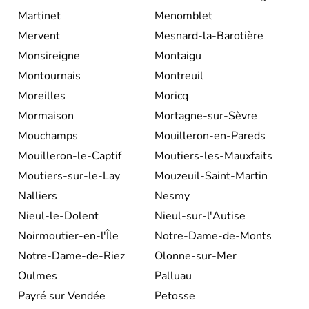
Martinet
Menomblet
Mervent
Mesnard-la-Barotière
Monsireigne
Montaigu
Montournais
Montreuil
Moreilles
Moricq
Mormaison
Mortagne-sur-Sèvre
Mouchamps
Mouilleron-en-Pareds
Mouilleron-le-Captif
Moutiers-les-Mauxfaits
Moutiers-sur-le-Lay
Mouzeuil-Saint-Martin
Nalliers
Nesmy
Nieul-le-Dolent
Nieul-sur-l'Autise
Noirmoutier-en-l'Île
Notre-Dame-de-Monts
Notre-Dame-de-Riez
Olonne-sur-Mer
Oulmes
Palluau
Payré sur Vendée
Petosse