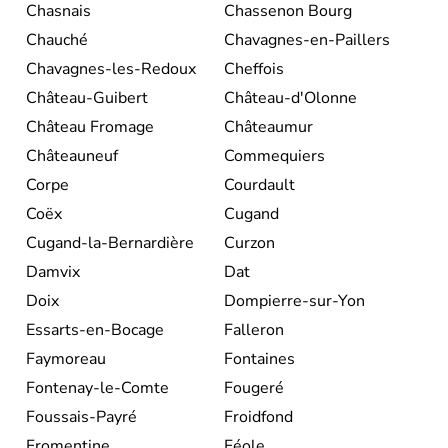
Chasnais
Chassenon Bourg
Chauché
Chavagnes-en-Paillers
Chavagnes-les-Redoux
Cheffois
Château-Guibert
Château-d'Olonne
Château Fromage
Châteaumur
Châteauneuf
Commequiers
Corpe
Courdault
Coëx
Cugand
Cugand-la-Bernardière
Curzon
Damvix
Dat
Doix
Dompierre-sur-Yon
Essarts-en-Bocage
Falleron
Faymoreau
Fontaines
Fontenay-le-Comte
Fougeré
Foussais-Payré
Froidfond
Fromentine
Féole