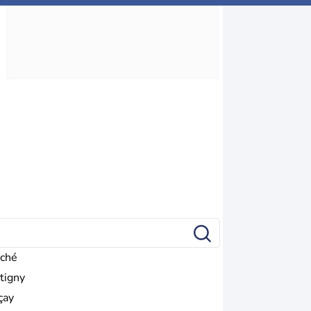
ché
tigny
çay