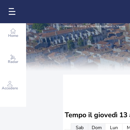
Meteo
Francia
Nuova Aquitania
Vienne
Home
Radar
Accedere
Tempo il
giovedì 13
Sab
Dom
Lun
M