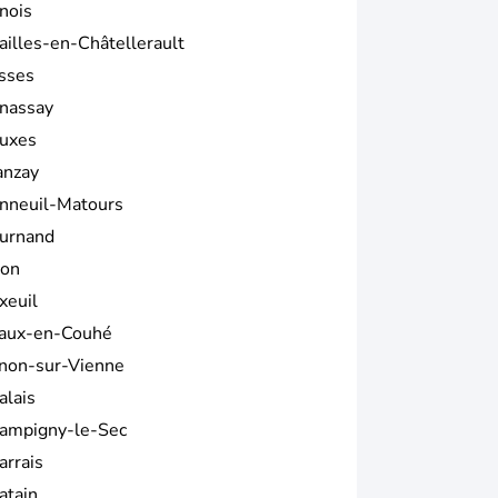
nois
ailles-en-Châtellerault
sses
nassay
uxes
anzay
nneuil-Matours
urnand
ion
xeuil
aux-en-Couhé
non-sur-Vienne
alais
ampigny-le-Sec
arrais
atain