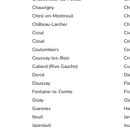
Chauvigny
Ch
Chiré-en-Montreuil
Ch
Château-Larcher
Ch
Cissé
Ci
Cloué
Co
Coulombiers
Co
Coussay-les-Bois
Cr
Cubord (Rive Gauche)
Cu
Dercé
Di
Doussay
Fle
Fontaine-le-Comte
Fr
Gizay
Gl
Guesnes
Ha
Iteuil
Ja
Jazeneuil
Jo