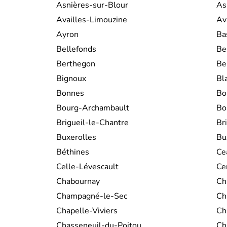
Asnières-sur-Blour
As
Availles-Limouzine
Av
Ayron
Ba
Bellefonds
Be
Berthegon
Be
Bignoux
Bl
Bonnes
Bo
Bourg-Archambault
Bo
Brigueil-le-Chantre
Br
Buxerolles
Bu
Béthines
Ce
Celle-Lévescault
Ce
Chabournay
Ch
Champagné-le-Sec
Ch
Chapelle-Viviers
Ch
Chasseneuil-du-Poitou
Ch