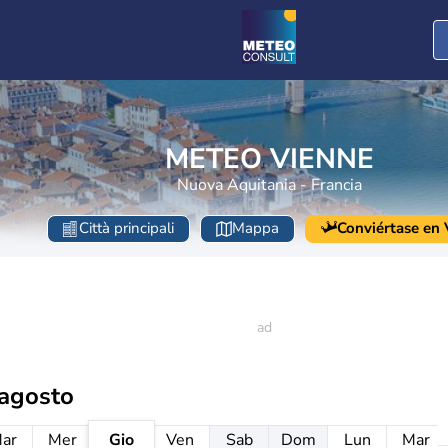
METEO VIENNE
Nuova Aquitania - Francia
Città principali
Mappa
Conviértase en V
 agosto
ar
Mer
Gio
Ven
Sab
Dom
Lun
Mar