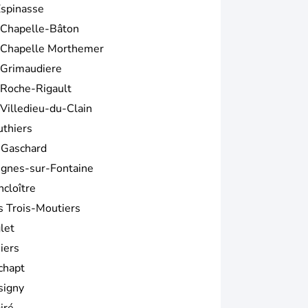
Espinasse
 Chapelle-Bâton
 Chapelle Morthemer
 Grimaudiere
 Roche-Rigault
 Villedieu-du-Clain
uthiers
 Gaschard
ignes-sur-Fontaine
ncloître
s Trois-Moutiers
let
iers
chapt
signy
iré