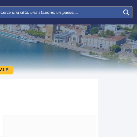
.I.P
Mer
Gio
Ven
Sab