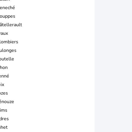
eneché
ouppes
âtellerault
vaux
lombiers
ulonges
outelle
hon
enné
ix
ozes
énouze
ims
rdres
uhet