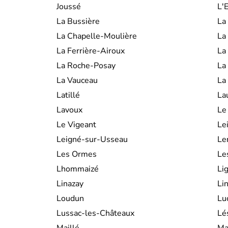
Joussé
L'
La Bussière
La
La Chapelle-Moulière
La
La Ferrière-Airoux
La
La Roche-Posay
La
La Vauceau
La
Latillé
La
Lavoux
Le
Le Vigeant
Le
Leigné-sur-Usseau
Le
Les Ormes
Le
Lhommaizé
Lig
Linazay
Lin
Loudun
Lu
Lussac-les-Châteaux
Lé
Maillé
Ma