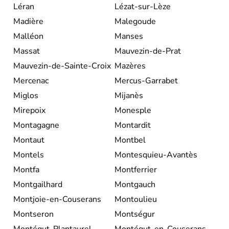
Léran
Lézat-sur-Lèze
Madière
Malegoude
Malléon
Manses
Massat
Mauvezin-de-Prat
Mauvezin-de-Sainte-Croix
Mazères
Mercenac
Mercus-Garrabet
Miglos
Mijanès
Mirepoix
Monesple
Montagagne
Montardit
Montaut
Montbel
Montels
Montesquieu-Avantès
Montfa
Montferrier
Montgailhard
Montgauch
Montjoie-en-Couserans
Montoulieu
Montseron
Montségur
Montégut-Plantaurel
Montégut-en-Couserans