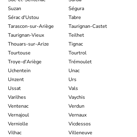
Suzan
Ségura
Sérac d'Ustou
Tabre
Tarascon-sur-Ariège
Taurignan-Castet
Taurignan-Vieux
Teilhet
Thouars-sur-Arize
Tignac
Tourtouse
Tourtrol
Troye-d'Ariège
Trémoulet
Uchentein
Unac
Unzent
Urs
Ussat
Vals
Varilhes
Vaychis
Ventenac
Verdun
Vernajoul
Vernaux
Verniolle
Vicdessos
Vilhac
Villeneuve