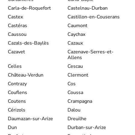
Carla-de-Roquefort
Castelnau-Durban
Castex
Castillon-en-Couserans
Castéras
Caumont
Caussou
Caychax
Cazals-des-Baylès
Cazaux
Cazavet
Cazenave-Serres-et-
Allens
Celles
Cescau
Château-Verdun
Clermont
Contrazy
Cos
Couflens
Coussa
Coutens
Crampagna
Cérizols
Dalou
Daumazan-sur-Arize
Dreuilhe
Dun
Durban-sur-Arize