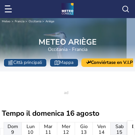
Meteo
Francia
Occitania
Ariège
METEO ARIÈGE
Occitania - Francia
Città principali
Mappa
Conviértase en V.I.P
Tempo il
domenica 16 agosto
Dom
Lun
Mar
Mer
Gio
Ven
Sab
9
10
11
12
13
14
15