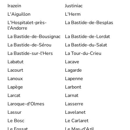
Irazein
Justiniac
L'Aiguillon
L'Herm
L'Hospitalet-près-
La Bastide-de-Besplas
l'Andorre
La Bastide-de-Bousignac
La Bastide-de-Lordat
La Bastide-de-Sérou
La Bastide-du-Salat
La Bastide-sur-l'Hers
La Tour-du-Crieu
Labatut
Lacave
Lacourt
Lagarde
Lanoux
Lapenne
Lapège
Larbont
Larcat
Larnat
Laroque-d'Olmes
Lasserre
Lassur
Lavelanet
Le Bosc
Le Carlaret
Le Fossat
Le Mas-d'Azil