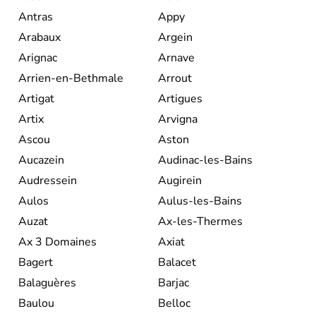
Antras
Appy
Arabaux
Argein
Arignac
Arnave
Arrien-en-Bethmale
Arrout
Artigat
Artigues
Artix
Arvigna
Ascou
Aston
Aucazein
Audinac-les-Bains
Audressein
Augirein
Aulos
Aulus-les-Bains
Auzat
Ax-les-Thermes
Ax 3 Domaines
Axiat
Bagert
Balacet
Balaguères
Barjac
Baulou
Belloc