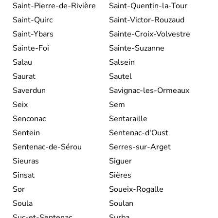
Saint-Pierre-de-Rivière
Saint-Quentin-la-Tour
Saint-Quirc
Saint-Victor-Rouzaud
Saint-Ybars
Sainte-Croix-Volvestre
Sainte-Foi
Sainte-Suzanne
Salau
Salsein
Saurat
Sautel
Saverdun
Savignac-les-Ormeaux
Seix
Sem
Senconac
Sentaraille
Sentein
Sentenac-d'Oust
Sentenac-de-Sérou
Serres-sur-Arget
Sieuras
Siguer
Sinsat
Sières
Sor
Soueix-Rogalle
Soula
Soulan
Suc-et-Sentenac
Surba