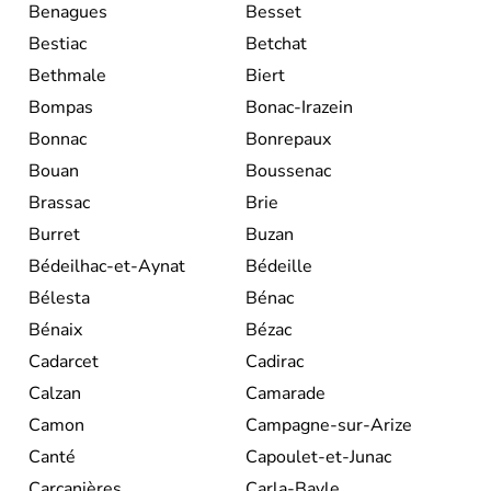
Benagues
Besset
Bestiac
Betchat
Bethmale
Biert
Bompas
Bonac-Irazein
Bonnac
Bonrepaux
Bouan
Boussenac
Brassac
Brie
Burret
Buzan
Bédeilhac-et-Aynat
Bédeille
Bélesta
Bénac
Bénaix
Bézac
Cadarcet
Cadirac
Calzan
Camarade
Camon
Campagne-sur-Arize
Canté
Capoulet-et-Junac
Carcanières
Carla-Bayle