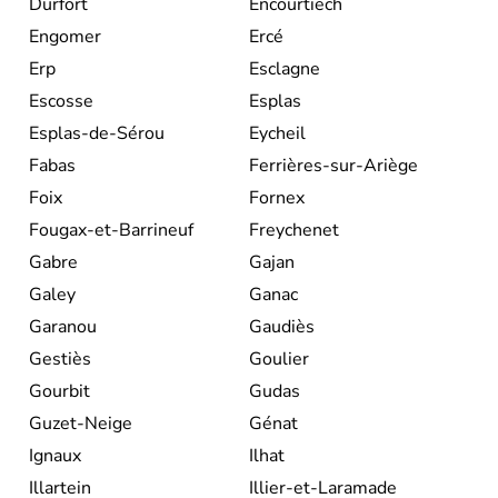
Durfort
Encourtiech
Engomer
Ercé
Erp
Esclagne
Escosse
Esplas
Esplas-de-Sérou
Eycheil
Fabas
Ferrières-sur-Ariège
Foix
Fornex
Fougax-et-Barrineuf
Freychenet
Gabre
Gajan
Galey
Ganac
Garanou
Gaudiès
Gestiès
Goulier
Gourbit
Gudas
Guzet-Neige
Génat
Ignaux
Ilhat
Illartein
Illier-et-Laramade