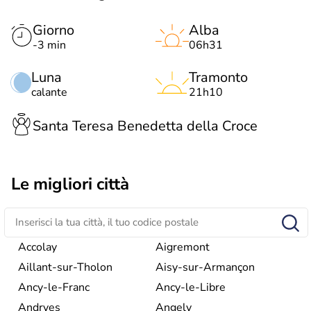
Giorno
Alba
-3 min
06h31
Luna
Tramonto
calante
21h10
Santa Teresa Benedetta della Croce
Le migliori città
Accolay
Aigremont
Aillant-sur-Tholon
Aisy-sur-Armançon
Ancy-le-Franc
Ancy-le-Libre
Andryes
Angely