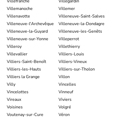
Villefranche
Villegardin
Villemanoche
Villemer
Villenavotte
Villeneuve-Saint-Salves
Villeneuve-l'Archevêque
Villeneuve-la-Dondagre
Villeneuve-la-Guyard
Villeneuve-les-Genêts
Villeneuve-sur-Yonne
Villeperrot
Villeroy
Villethierry
Villevallier
Villiers-Louis
Villiers-Saint-Benoît
Villiers-Vineux
Villiers-les-Hauts
Villiers-sur-Tholon
Villiers la Grange
Villon
Villy
Vincelles
Vincelottes
Vinneuf
Vireaux
Viviers
Voisines
Volgré
Voutenay-sur-Cure
Véron