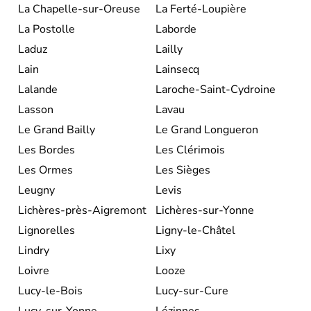
La Chapelle-sur-Oreuse
La Ferté-Loupière
La Postolle
Laborde
Laduz
Lailly
Lain
Lainsecq
Lalande
Laroche-Saint-Cydroine
Lasson
Lavau
Le Grand Bailly
Le Grand Longueron
Les Bordes
Les Clérimois
Les Ormes
Les Sièges
Leugny
Levis
Lichères-près-Aigremont
Lichères-sur-Yonne
Lignorelles
Ligny-le-Châtel
Lindry
Lixy
Loivre
Looze
Lucy-le-Bois
Lucy-sur-Cure
Lucy-sur-Yonne
Lézinnes