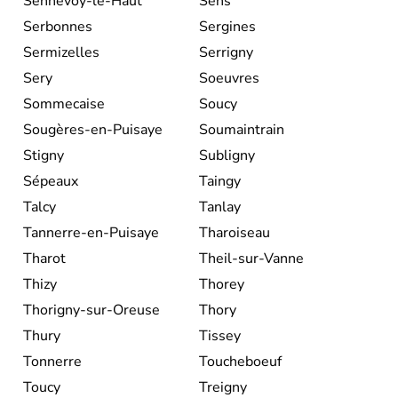
Sennevoy-le-Haut
Sens
Serbonnes
Sergines
Sermizelles
Serrigny
Sery
Soeuvres
Sommecaise
Soucy
Sougères-en-Puisaye
Soumaintrain
Stigny
Subligny
Sépeaux
Taingy
Talcy
Tanlay
Tannerre-en-Puisaye
Tharoiseau
Tharot
Theil-sur-Vanne
Thizy
Thorey
Thorigny-sur-Oreuse
Thory
Thury
Tissey
Tonnerre
Toucheboeuf
Toucy
Treigny