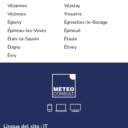
Vézannes
Vézelay
Vézinnes
Yrouerre
Égleny
Égriselles-le-Bocage
Épineau-les-Voves
Épineuil
Étais-la-Sauvin
Étaule
Étigny
Étivey
Évry
Lingua del sito : IT