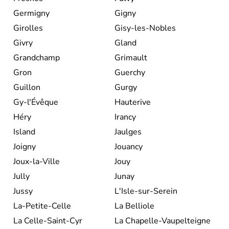
Germigny
Gigny
Girolles
Gisy-les-Nobles
Givry
Gland
Grandchamp
Grimault
Gron
Guerchy
Guillon
Gurgy
Gy-l'Évêque
Hauterive
Héry
Irancy
Island
Jaulges
Joigny
Jouancy
Joux-la-Ville
Jouy
Jully
Junay
Jussy
L'Isle-sur-Serein
La-Petite-Celle
La Belliole
La Celle-Saint-Cyr
La Chapelle-Vaupelteigne