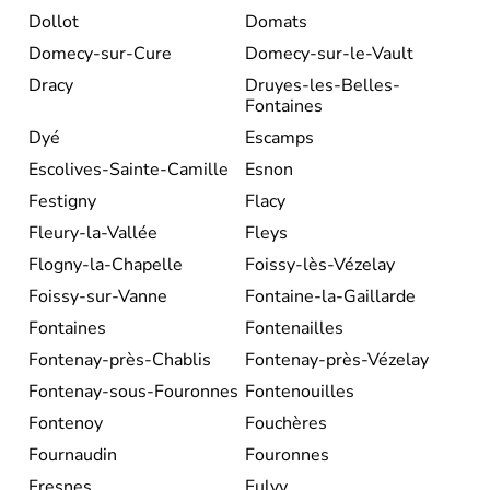
Dollot
Domats
Domecy-sur-Cure
Domecy-sur-le-Vault
Dracy
Druyes-les-Belles-
Fontaines
Dyé
Escamps
Escolives-Sainte-Camille
Esnon
Festigny
Flacy
Fleury-la-Vallée
Fleys
Flogny-la-Chapelle
Foissy-lès-Vézelay
Foissy-sur-Vanne
Fontaine-la-Gaillarde
Fontaines
Fontenailles
Fontenay-près-Chablis
Fontenay-près-Vézelay
Fontenay-sous-Fouronnes
Fontenouilles
Fontenoy
Fouchères
Fournaudin
Fouronnes
Fresnes
Fulvy