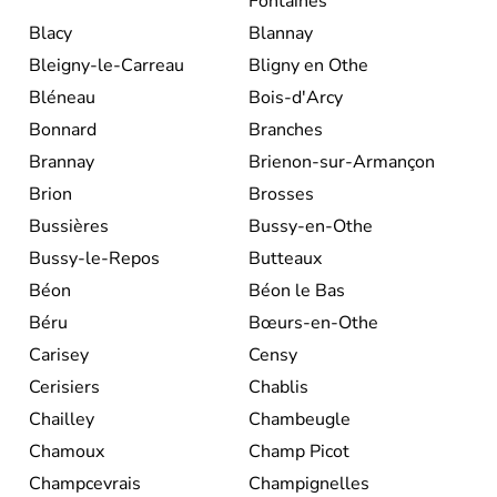
Fontaines
Blacy
Blannay
Bleigny-le-Carreau
Bligny en Othe
Bléneau
Bois-d'Arcy
Bonnard
Branches
Brannay
Brienon-sur-Armançon
Brion
Brosses
Bussières
Bussy-en-Othe
Bussy-le-Repos
Butteaux
Béon
Béon le Bas
Béru
Bœurs-en-Othe
Carisey
Censy
Cerisiers
Chablis
Chailley
Chambeugle
Chamoux
Champ Picot
Champcevrais
Champignelles