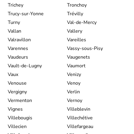
Trichey
Tronchoy
Trucy-sur-Yonne
Trévilly
Turny
Val-de-Mercy
Vallan
Vallery
Valravillon
Vareilles
Varennes
Vassy-sous-Pisy
Vaudeurs
Vaugenets
Vault-de-Lugny
Vaumort
Vaux
Venizy
Venouse
Venoy
Vergigny
Verlin
Vermenton
Vernoy
Vignes
Villeblevin
Villebougis
Villechétive
Villecien
Villefargeau