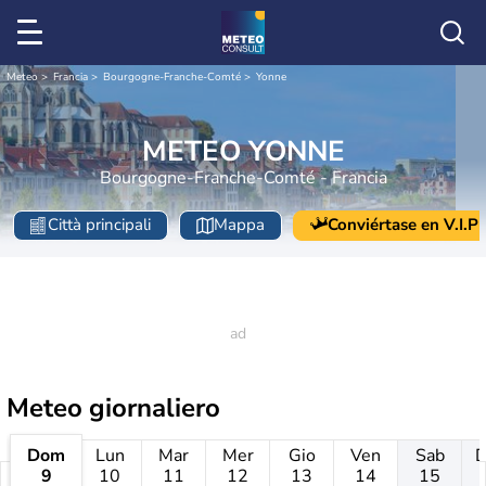
Meteo
Francia
Bourgogne-Franche-Comté
Yonne
METEO YONNE
Bourgogne-Franche-Comté - Francia
Città principali
Mappa
Conviértase en V.I.P
Meteo giornaliero
Dom
Lun
Mar
Mer
Gio
Ven
Sab
9
10
11
12
13
14
15