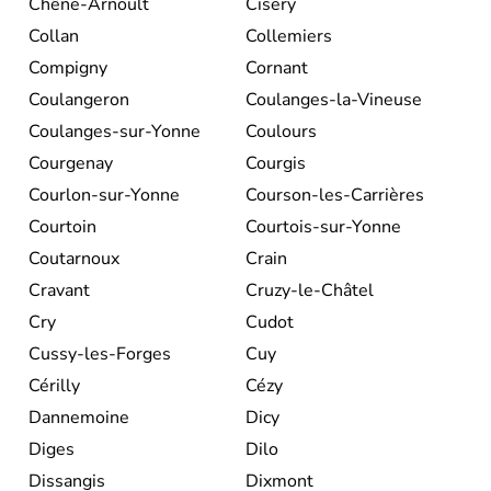
Chêne-Arnoult
Cisery
Collan
Collemiers
Compigny
Cornant
Coulangeron
Coulanges-la-Vineuse
Coulanges-sur-Yonne
Coulours
Courgenay
Courgis
Courlon-sur-Yonne
Courson-les-Carrières
Courtoin
Courtois-sur-Yonne
Coutarnoux
Crain
Cravant
Cruzy-le-Châtel
Cry
Cudot
Cussy-les-Forges
Cuy
Cérilly
Cézy
Dannemoine
Dicy
Diges
Dilo
Dissangis
Dixmont