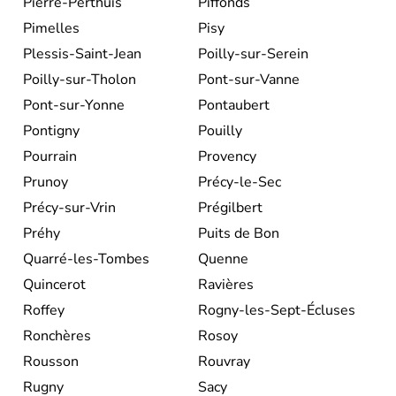
Pierre-Perthuis
Piffonds
Pimelles
Pisy
Plessis-Saint-Jean
Poilly-sur-Serein
Poilly-sur-Tholon
Pont-sur-Vanne
Pont-sur-Yonne
Pontaubert
Pontigny
Pouilly
Pourrain
Provency
Prunoy
Précy-le-Sec
Précy-sur-Vrin
Prégilbert
Préhy
Puits de Bon
Quarré-les-Tombes
Quenne
Quincerot
Ravières
Roffey
Rogny-les-Sept-Écluses
Ronchères
Rosoy
Rousson
Rouvray
Rugny
Sacy