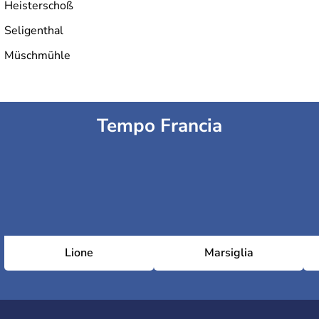
Heisterschoß
Seligenthal
Müschmühle
Tempo Francia
Lione
Marsiglia