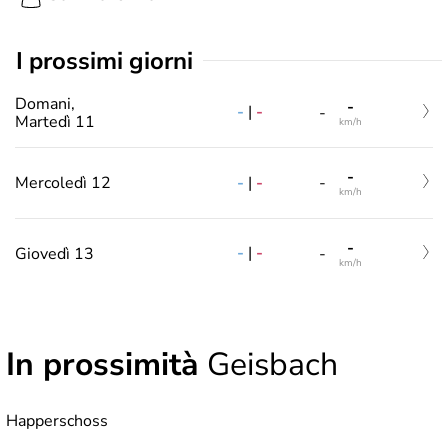
i prossimi giorni
Domani,
-
-
|
-
-
Martedì 11
km/h
-
-
|
-
Mercoledì 12
-
km/h
-
-
|
-
Giovedì 13
-
km/h
In prossimità
Geisbach
Happerschoss