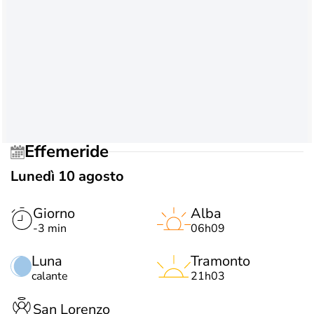
Effemeride
Lunedì 10 agosto
Giorno
Alba
-3 min
06h09
Luna
Tramonto
calante
21h03
San Lorenzo