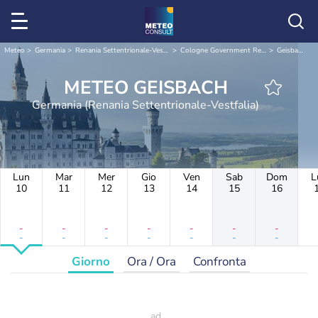
Meteo
Germania
Renania Settentrionale-Vestfalia
Cologne Government Region
Geisbach
METEO GEISBACH
Germania (Renania Settentrionale-Vestfalia)
Lun
Mar
Mer
Gio
Ven
Sab
Dom
L
10
11
12
13
14
15
16
-
-
-
-
-
-
-
-
-
-
-
-
-
-
Giorno
Ora / Ora
Confronta