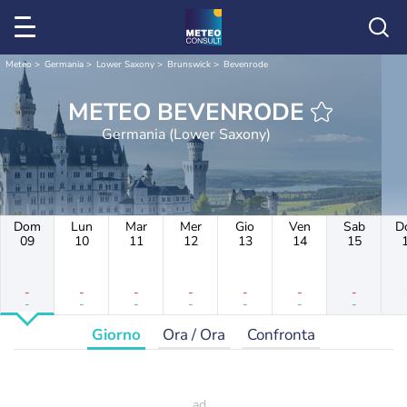
Meteo
Germania
Lower Saxony
Brunswick
Bevenrode
METEO BEVENRODE
Germania (Lower Saxony)
Dom
Lun
Mar
Mer
Gio
Ven
Sab
D
09
10
11
12
13
14
15
-
-
-
-
-
-
-
-
-
-
-
-
-
-
Giorno
Ora / Ora
Confronta