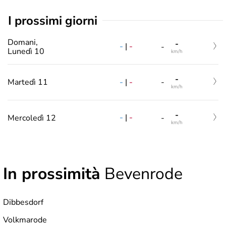
i prossimi giorni
Domani,
-
-
|
-
-
Lunedì 10
km/h
-
-
|
-
Martedì 11
-
km/h
-
-
|
-
Mercoledì 12
-
km/h
In prossimità
Bevenrode
Dibbesdorf
Volkmarode