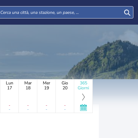
Lun
Mar
Mer
Gio
365
17
18
19
20
Giorni
-
-
-
-
-
-
-
-