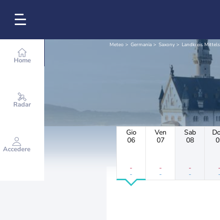
Meteo
Germania
Saxony
Landkreis Mittel
Home
Radar
Gio
Ven
Sab
D
06
07
08
0
Accedere
-
-
-
-
-
-