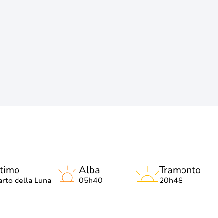
timo
Alba
Tramonto
arto della Luna
05h40
20h48