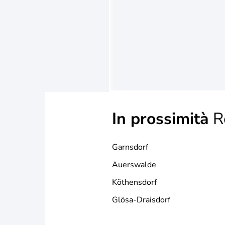
In prossimità
Rö
Garnsdorf
Auerswalde
Köthensdorf
Glösa-Draisdorf