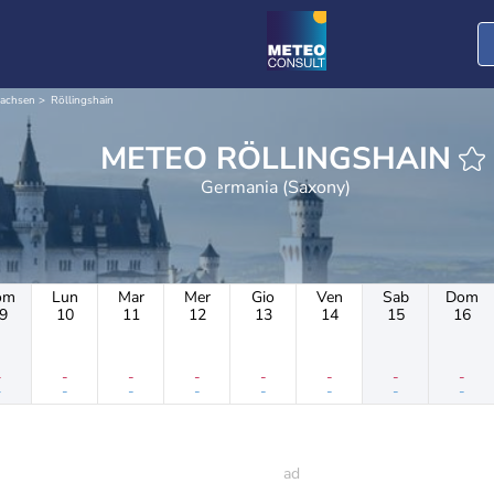
sachsen
Röllingshain
METEO RÖLLINGSHAIN
Germania (Saxony)
om
Lun
Mar
Mer
Gio
Ven
Sab
Dom
9
10
11
12
13
14
15
16
-
-
-
-
-
-
-
-
-
-
-
-
-
-
-
-