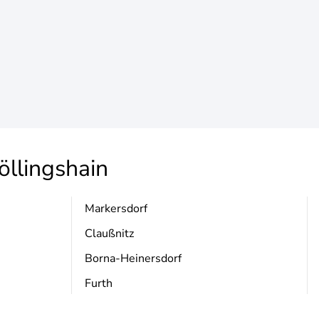
llingshain
Markersdorf
Claußnitz
Borna-Heinersdorf
Furth