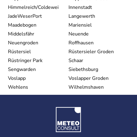
Himmelreich/Coldewei
Innenstadt
JadeWeserPort
Langewerth
Maadebogen
Mariensiel
Middelsfähr
Neuende
Neuengroden
Roffhausen
Rüstersiel
Rüstersieler Groden
Rüstringer Park
Schaar
Sengwarden
Siebethsburg
Voslapp
Voslapper Groden
Wehlens
Wilhelmshaven