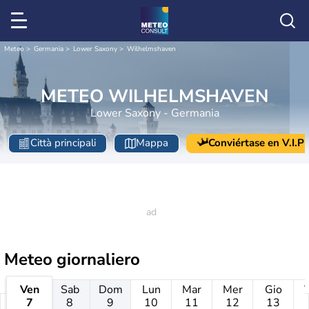
Meteo
Germania
Lower Saxony
Wilhelmshaven
METEO WILHELMSHAVEN
Lower Saxony - Germania
Città principali
Mappa
Conviértase en V.I.P
Meteo giornaliero
Ven
Sab
Dom
Lun
Mar
Mer
Gio
7
8
9
10
11
12
13