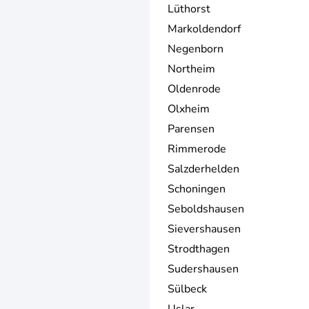
Lüthorst
Markoldendorf
Negenborn
Northeim
Oldenrode
Olxheim
Parensen
Rimmerode
Salzderhelden
Schoningen
Seboldshausen
Sievershausen
Strodthagen
Sudershausen
Sülbeck
Uslar