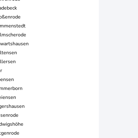
adebeck
oßenrode
mmenstedt
lmscherode
lwartshausen
ltensen
llersen
r
pensen
mmerborn
eiensen
gershausen
isenrode
dwigshöhe
tgenrode