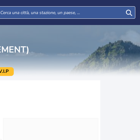
EMENT)
.I.P
Mar
Mer
Gio
Ven