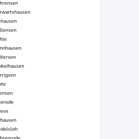
hrensen
rwartshausen
shausen
llensen
hle
nnhausen
itersen
nkelhausen
rrigsen
hte
lensen
lierode
vese
zhausen
edelsloh
hrenrode