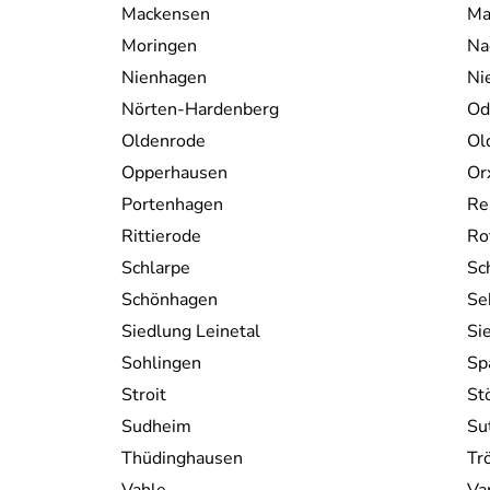
Mackensen
Ma
Moringen
Na
Nienhagen
Ni
Nörten-Hardenberg
Od
Oldenrode
Ol
Opperhausen
Or
Portenhagen
Re
Rittierode
Ro
Schlarpe
Sc
Schönhagen
Se
Siedlung Leinetal
Si
Sohlingen
Sp
Stroit
St
Sudheim
Su
Thüdinghausen
Tr
Vahle
Va