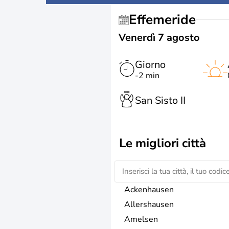
Effemeride
Venerdì 7 agosto
Giorno
-2 min
San Sisto II
Le migliori città
Ackenhausen
Allershausen
Amelsen