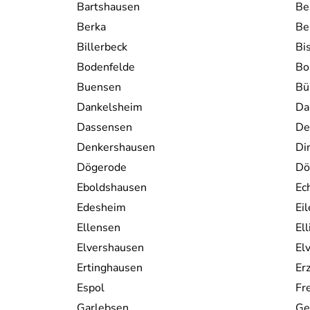
Bartshausen
Be
Berka
Be
Billerbeck
Bi
Bodenfelde
Bo
Buensen
Bü
Dankelsheim
Da
Dassensen
De
Denkershausen
Di
Dögerode
Dö
Eboldshausen
Ec
Edesheim
Ei
Ellensen
El
Elvershausen
El
Ertinghausen
Er
Espol
Fr
Garlebsen
Ge