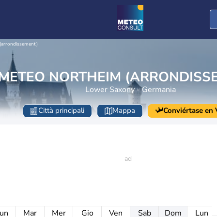
(arrondissement)
METEO NORTHEIM (ARRONDISS
Lower Saxony - Germania
Città principali
Mappa
Conviértase en V
un
Mar
Mer
Gio
Ven
Sab
Dom
Lun