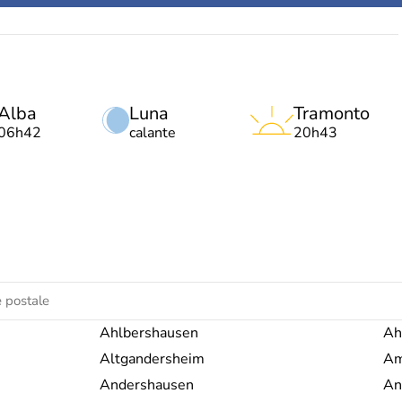
Alba
Luna
Tramonto
06h42
calante
20h43
Ahlbershausen
Ah
Altgandersheim
Am
Andershausen
An