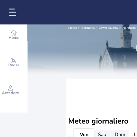
Meteo
Germania
Lower Saxony
Northeim 
Home
Radar
Accedere
Meteo giornaliero
Ven
Sab
Dom
L