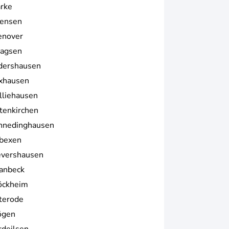
rke
ensen
enover
agsen
dershausen
xhausen
lliehausen
tenkirchen
hnedinghausen
bexen
evershausen
anbeck
öckheim
terode
ögen
rdeilsen