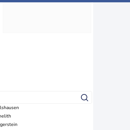
lshausen
elith
gerstein