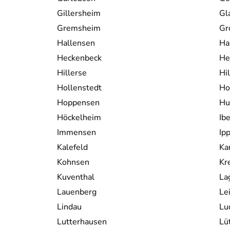
Gillersheim
Gl
Gremsheim
Gr
Hallensen
Ha
Heckenbeck
He
Hillerse
Hi
Hollenstedt
Ho
Hoppensen
Hu
Höckelheim
Ibe
Immensen
Ip
Kalefeld
Ka
Kohnsen
Kr
Kuventhal
La
Lauenberg
Le
Lindau
Lu
Lutterhausen
Lü