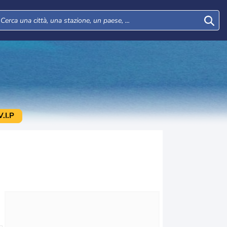
.I.P
Lun
Mar
Mer
Gio