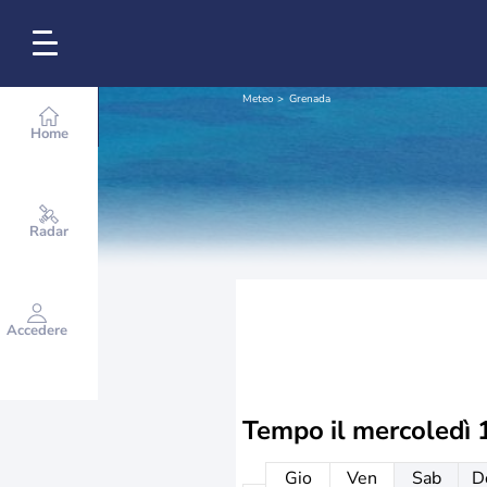
Meteo
Grenada
Home
Radar
Accedere
Tempo il
mercoledì 
Gio
Ven
Sab
D