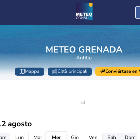
METEO GRENADA
Antille
Mappa
Città principali
Conviértase en V
12 agosto
om
Lun
Mar
Mer
Gio
Ven
Sab
Dom