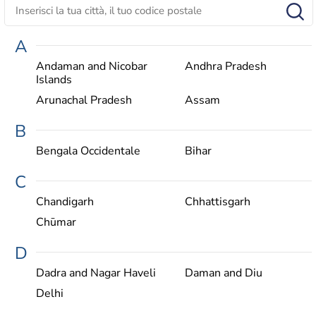
A
Andaman and Nicobar
Andhra Pradesh
Islands
Arunachal Pradesh
Assam
B
Bengala Occidentale
Bihar
C
Chandigarh
Chhattisgarh
Chūmar
D
Dadra and Nagar Haveli
Daman and Diu
Delhi