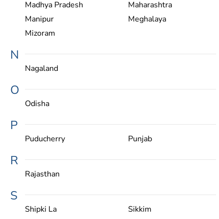
Madhya Pradesh
Maharashtra
Manipur
Meghalaya
Mizoram
N
Nagaland
O
Odisha
P
Puducherry
Punjab
R
Rajasthan
S
Shipki La
Sikkim