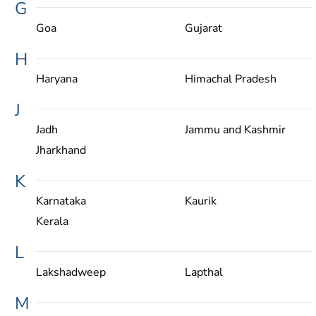
G
Goa
Gujarat
H
Haryana
Himachal Pradesh
J
Jadh
Jammu and Kashmir
Jharkhand
K
Karnataka
Kaurik
Kerala
L
Lakshadweep
Lapthal
M