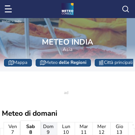
Meteo
India
METEO INDIA
Asia
Mappa
Meteo
delle Regioni
Città principali
Meteo di domani
Ven
Sab
Dom
Lun
Mar
Mer
Gio
7
8
9
10
11
12
13