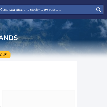
LANDS
.I.P
Mar
Mer
Gio
Ven