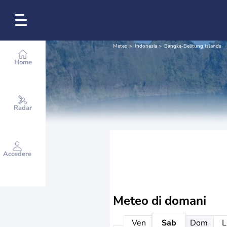
Meteo
Indonesia
Bangka-Belitung Islands
Home
Radar
Accedere
Meteo di domani
Ven
Sab
Dom
L