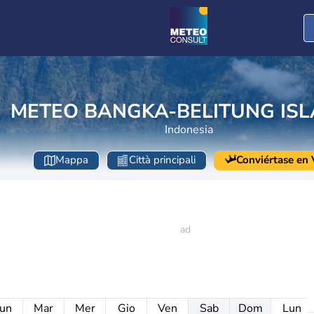
METEO BANGKA-BELITUNG IS
Indonesia
Mappa
Città principali
Conviértase en V
un
Mar
Mer
Gio
Ven
Sab
Dom
Lun