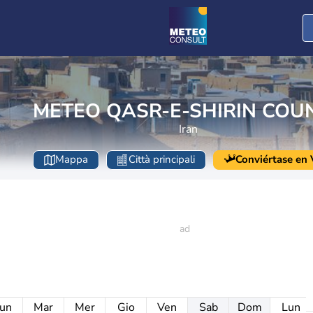
METEO QASR-E-SHIRIN COU
Iran
Mappa
Città principali
Conviértase en V
un
Mar
Mer
Gio
Ven
Sab
Dom
Lun