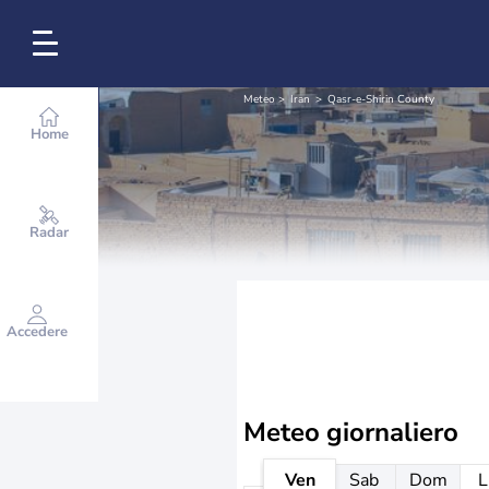
Meteo
Iran
Qasr-e-Shirin County
Home
Radar
Accedere
Meteo giornaliero
Ven
Sab
Dom
L