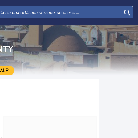
NTY
.I.P
Mar
Mer
Gio
Ven