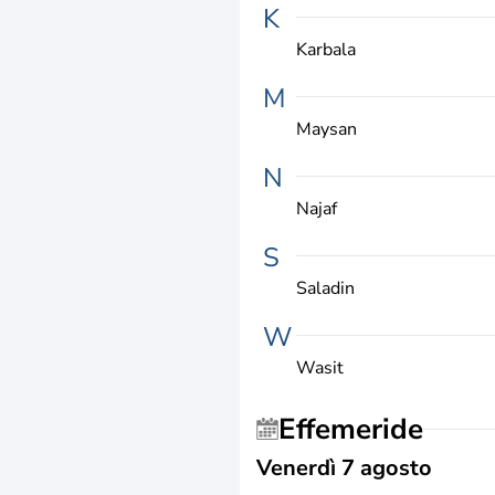
K
Karbala
M
Maysan
N
Najaf
S
Saladin
W
Wasit
Effemeride
Venerdì 7 agosto