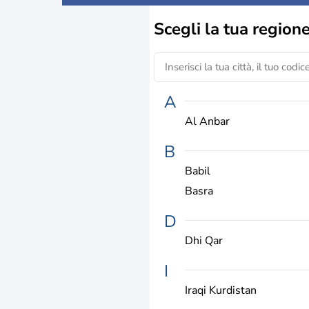
Scegli la
tua region
A
Al Anbar
B
Babil
Basra
D
Dhi Qar
I
Iraqi Kurdistan