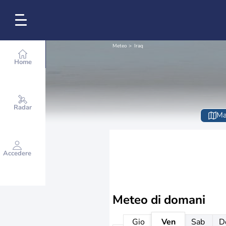
Meteo
Iraq
Home
Radar
Ma
Accedere
Meteo di domani
Gio
Ven
Sab
D