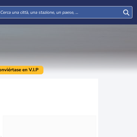
onviértase en V.I.P
Lun
Mar
Mer
Gio