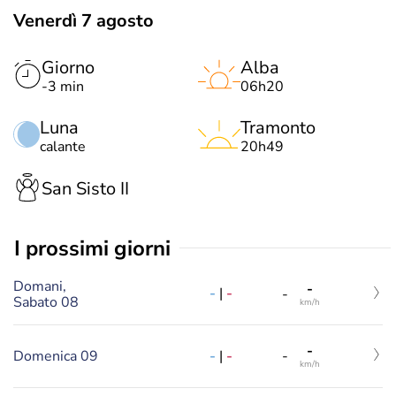
Venerdì 7 agosto
Giorno
Alba
-3 min
06h20
Luna
Tramonto
calante
20h49
San Sisto II
i prossimi giorni
Domani,
-
-
|
-
-
Sabato 08
km/h
-
-
|
-
Domenica 09
-
km/h