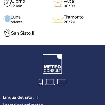
Giorno
Alba
-2 min
06h03
Luna
Tramonto
calante
20h20
San Sisto II
Lingua del sito : IT
I nostri esperti meteo