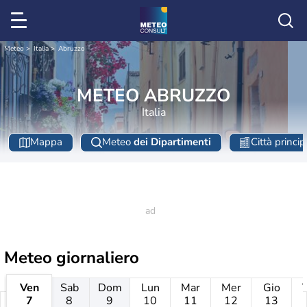
Meteo
Italia
Abruzzo
METEO ABRUZZO
Italia
Mappa
Meteo
dei Dipartimenti
Città princip
Meteo giornaliero
Ven
Sab
Dom
Lun
Mar
Mer
Gio
7
8
9
10
11
12
13