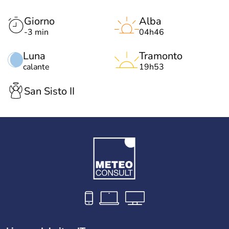
Giorno
Alba
-3 min
04h46
Luna
Tramonto
calante
19h53
San Sisto II