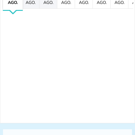
AGO.
AGO.
AGO.
AGO.
AGO.
AGO.
AGO.
A