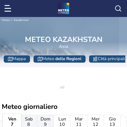
Meteo
Kazakhstan
METEO KAZAKHSTAN
Asia
Mappa
Meteo
delle Regioni
Città principali
Meteo giornaliero
Ven
Sab
Dom
Lun
Mar
Mer
Gio
7
8
9
10
11
12
13