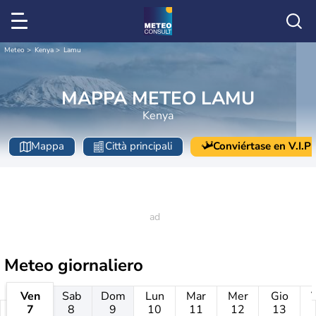
Meteo
Kenya
Lamu
MAPPA METEO LAMU
Kenya
Mappa
Città principali
Conviértase en V.I.P
Meteo giornaliero
Ven
Sab
Dom
Lun
Mar
Mer
Gio
7
8
9
10
11
12
13