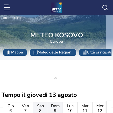
Meteo
Kosovo
METEO KOSOVO
Europa
Mappa
Meteo
delle Regioni
Città principali
Tempo il
giovedì 13 agosto
Gio
Ven
Sab
Dom
Lun
Mar
Mer
6
7
8
9
10
11
12