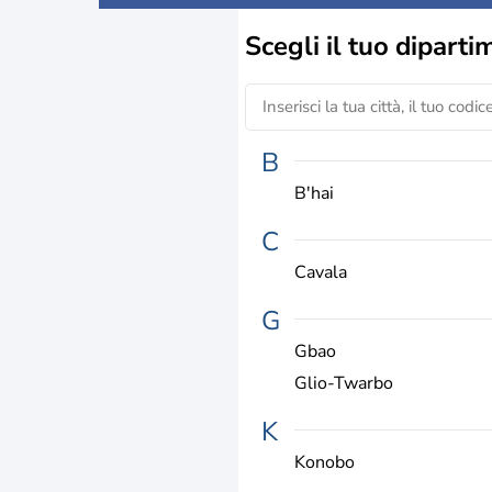
Scegli il
tuo diparti
B
B'hai
C
Cavala
G
Gbao
Glio-Twarbo
K
Konobo