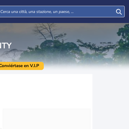
NTY
Conviértase en V.I.P
Mar
Mer
Gio
Ven