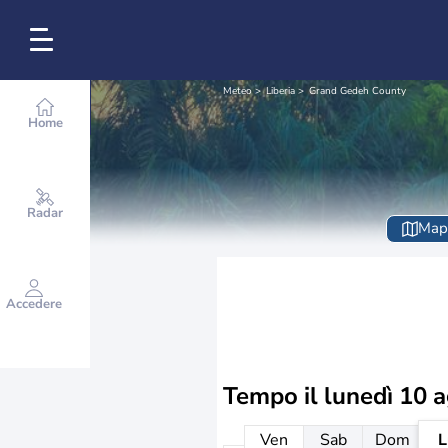
Meteo
Liberia
Grand Gedeh County
Home
Radar
Map
Accedere
Tempo il
lunedì 10 
Ven
Sab
Dom
L