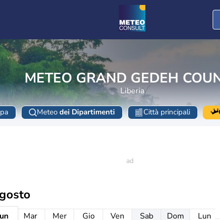
METEO GRAND GEDEH COU
Liberia
pa
Meteo
dei Dipartimenti
Città principali
agosto
un
Mar
Mer
Gio
Ven
Sab
Dom
Lun