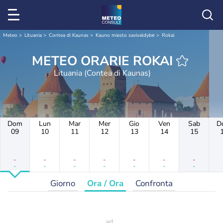
Meteo
Lituania
Contea di Kaunas
Kauno miesto savivaldybė
Rokai
METEO ORARIE ROKAI
Lituania (Contea di Kaunas)
Dom
Lun
Mar
Mer
Gio
Ven
Sab
D
09
10
11
12
13
14
15
-
-
-
-
-
-
-
-
-
-
-
-
-
-
Giorno
Ora / Ora
Confronta