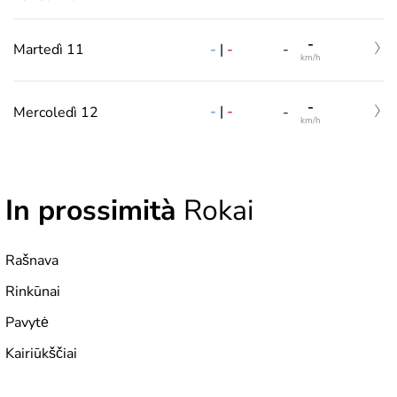
-
-
|
-
Martedì 11
-
km/h
-
-
|
-
Mercoledì 12
-
km/h
In prossimità
Rokai
Rašnava
Rinkūnai
Pavytė
Kairiūkščiai