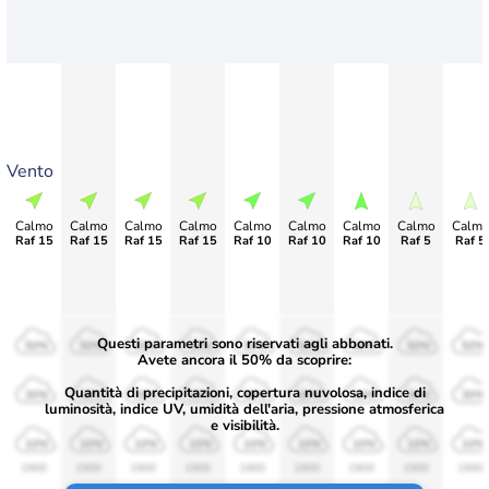
Vento
Calmo
Calmo
Calmo
Calmo
Calmo
Calmo
Calmo
Calmo
Calm
Raf 15
Raf 15
Raf 15
Raf 15
Raf 10
Raf 10
Raf 10
Raf 5
Raf 5
Questi parametri sono riservati agli abbonati.
50%
50%
50%
50%
50%
50%
50%
50%
50%
Avete ancora il 50% da scoprire:
Quantità di precipitazioni, copertura nuvolosa, indice di
30%
30%
30%
30%
30%
30%
30%
30%
30%
luminosità, indice UV, umidità dell'aria, pressione atmosferica
e visibilità.
10%
10%
10%
10%
10%
10%
10%
10%
10%
1900
1900
1900
1900
1900
1900
1900
1900
1900