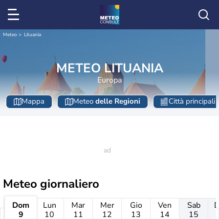
Meteo
Lituania
METEO LITUANIA
Europa
Mappa
Meteo
delle Regioni
Città principali
Meteo giornaliero
Dom
Lun
Mar
Mer
Gio
Ven
Sab
9
10
11
12
13
14
15