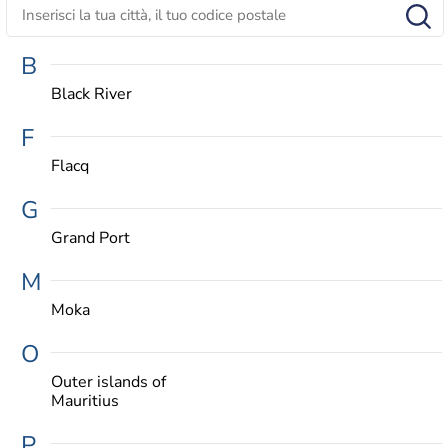
B
Black River
F
Flacq
G
Grand Port
M
Moka
O
Outer islands of
Mauritius
P