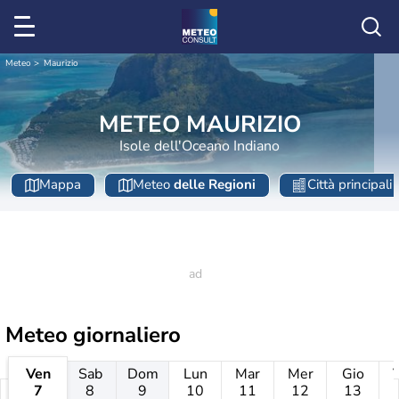
Meteo
Maurizio
METEO MAURIZIO
Isole dell'Oceano Indiano
Mappa
Meteo
delle Regioni
Città principali
Meteo giornaliero
Ven
Sab
Dom
Lun
Mar
Mer
Gio
7
8
9
10
11
12
13