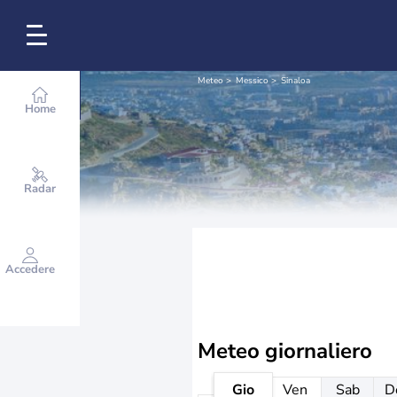
Meteo
Messico
Sinaloa
Home
Radar
Accedere
Meteo giornaliero
Gio
Ven
Sab
D