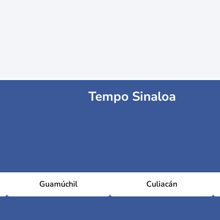
Tempo Sinaloa
Guamúchil
Culiacán