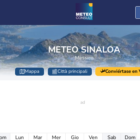
METEO SINALOA
Messico
Mappa
Città principali
Conviértase en V
om
Lun
Mar
Mer
Gio
Ven
Sab
Dom