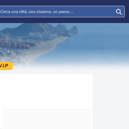
.I.P
Lun
Mar
Mer
Gio