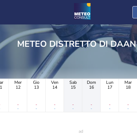
METEO DISTRETTO DI DAAN
ar
Mer
Gio
Ven
Sab
Dom
Lun
Mar
1
12
13
14
15
16
17
18
-
-
-
-
-
-
-
-
-
-
-
-
-
-
-
-