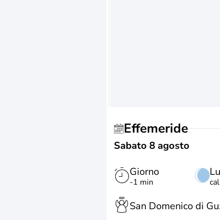
Effemeride
Sabato 8 agosto
Giorno
L
-1 min
ca
San Domenico di G