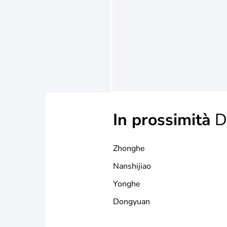
In prossimità
Di
Zhonghe
Nanshijiao
Yonghe
Dongyuan