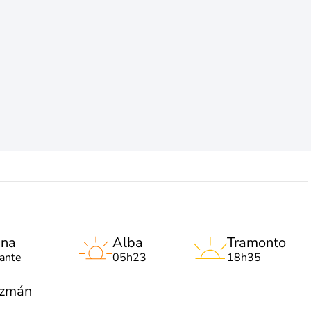
una
Alba
Tramonto
lante
05h23
18h35
uzmán