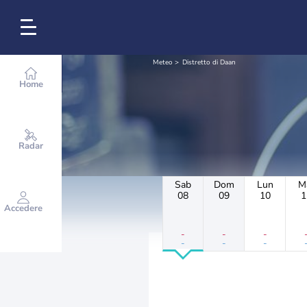
Meteo
Distretto di Daan
Home
Radar
Sab
Dom
Lun
M
08
09
10
1
Accedere
-
-
-
-
-
-