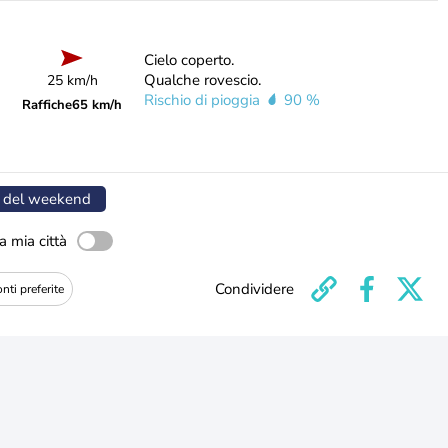
Cielo coperto.
Qualche rovescio.
25 km/h
Rischio di pioggia
90 %
Raffiche
65 km/h
 del weekend
a mia città
Condividere
nti preferite