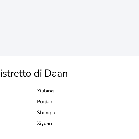
stretto di Daan
Xiulang
Puqian
Shenqiu
Xiyuan