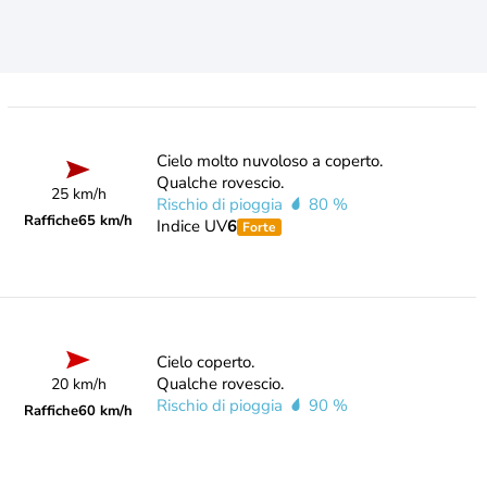
Cielo molto nuvoloso a coperto.
Qualche rovescio.
25 km/h
Rischio di pioggia
80 %
Raffiche
65 km/h
Indice UV
6
Forte
Cielo coperto.
Qualche rovescio.
20 km/h
Rischio di pioggia
90 %
Raffiche
60 km/h