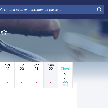
Mer
Gio
Ven
Sab
365
19
20
21
22
Giorni
-
-
-
-
-
-
-
-