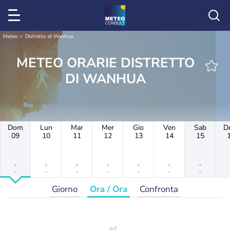
Meteo
Distretto di Wanhua
METEO ORARIE DISTRETTO
DI WANHUA
Dom
Lun
Mar
Mer
Gio
Ven
Sab
D
09
10
11
12
13
14
15
-
-
-
-
-
-
-
-
-
-
-
-
-
-
Giorno
Ora / Ora
Confronta