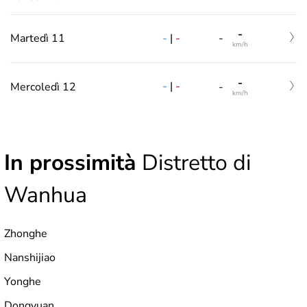
-
-
|
-
Martedì 11
-
km/h
-
-
|
-
Mercoledì 12
-
km/h
In prossimità
Distretto di
Wanhua
Zhonghe
Nanshijiao
Yonghe
Dongyuan