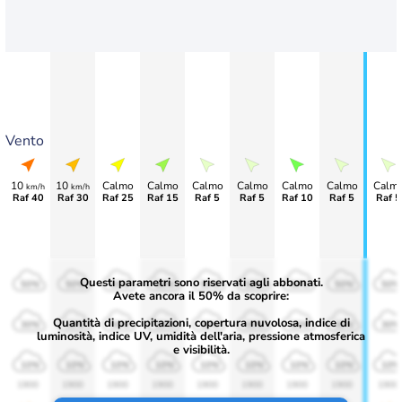
Vento
10
10
Calmo
Calmo
Calmo
Calmo
Calmo
Calmo
Calm
km/h
km/h
Raf 40
Raf 30
Raf 25
Raf 15
Raf 5
Raf 5
Raf 10
Raf 5
Raf 5
Questi parametri sono riservati agli abbonati.
50%
50%
50%
50%
50%
50%
50%
50%
50%
Avete ancora il 50% da scoprire:
Quantità di precipitazioni, copertura nuvolosa, indice di
30%
30%
30%
30%
30%
30%
30%
30%
30%
luminosità, indice UV, umidità dell'aria, pressione atmosferica
e visibilità.
10%
10%
10%
10%
10%
10%
10%
10%
10%
1900
1900
1900
1900
1900
1900
1900
1900
1900