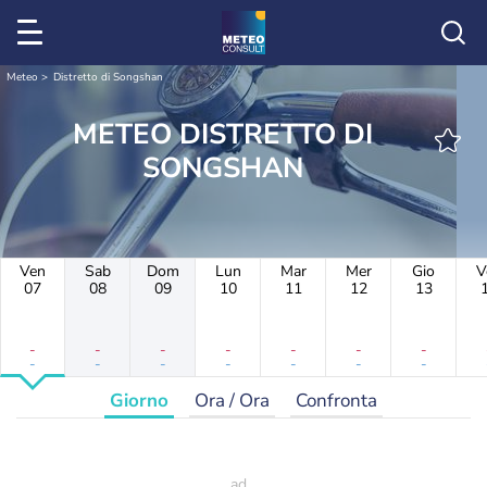
Meteo
Distretto di Songshan
METEO DISTRETTO DI
SONGSHAN
Ven
Sab
Dom
Lun
Mar
Mer
Gio
V
07
08
09
10
11
12
13
-
-
-
-
-
-
-
-
-
-
-
-
-
-
Giorno
Ora / Ora
Confronta