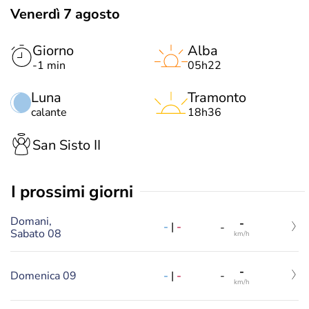
Venerdì 7 agosto
Giorno
Alba
-1 min
05h22
Luna
Tramonto
calante
18h36
San Sisto II
i prossimi giorni
Domani,
-
-
|
-
-
Sabato 08
km/h
-
-
|
-
Domenica 09
-
km/h