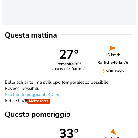
Questa mattina
27°
15 km/h
Raffiche
40 km/h
Percepita 30°
a causa dell'umidità
>80 km/h
Belle schiarite, ma sviluppo temporalesco possibile.
Rovesci possibili.
Rischio di pioggia
40 %
Indice UV
8
Molto forte
Questo pomeriggio
33°