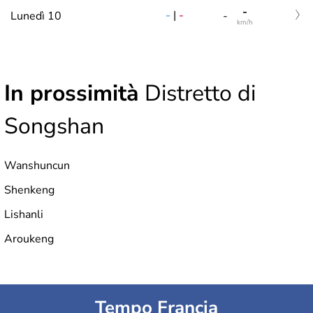
-
-
|
-
Lunedì 10
-
km/h
In prossimità
Distretto di
Songshan
Wanshuncun
Shenkeng
Lishanli
Aroukeng
Tempo Francia