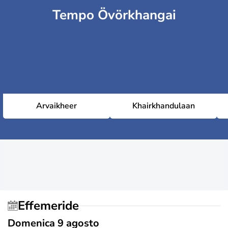
Tempo Övörkhangai
Arvaikheer
Khairkhandulaan
Effemeride
Domenica 9 agosto