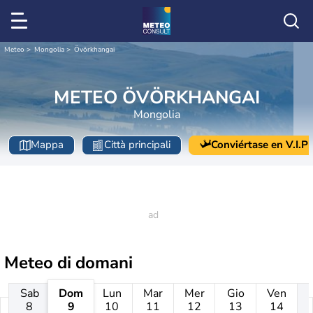
Meteo
Mongolia
Övörkhangai
METEO ÖVÖRKHANGAI
Mongolia
Mappa
Città principali
Conviértase en V.I.P
Meteo di domani
Sab
Dom
Lun
Mar
Mer
Gio
Ven
8
9
10
11
12
13
14