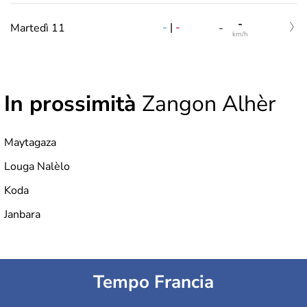
-
-
|
-
Martedì 11
-
km/h
In prossimità
Zangon Alhèr
Maytagaza
Louga Nalèlo
Koda
Janbara
Tempo Francia