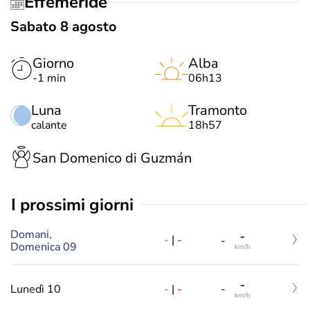
Effemeride
Sabato 8 agosto
Giorno
Alba
-1 min
06h13
Luna
Tramonto
calante
18h57
San Domenico di Guzmán
i prossimi giorni
Domani,
-
-
|
-
-
Domenica 09
km/h
-
-
|
-
Lunedì 10
-
km/h