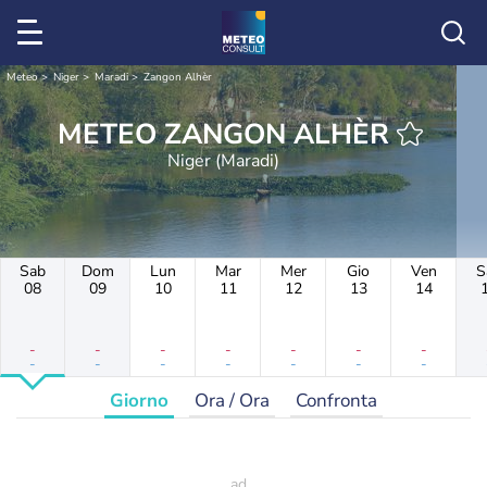
Meteo
Niger
Maradi
Zangon Alhèr
METEO ZANGON ALHÈR
Niger (Maradi)
Sab
Dom
Lun
Mar
Mer
Gio
Ven
S
08
09
10
11
12
13
14
-
-
-
-
-
-
-
-
-
-
-
-
-
-
Giorno
Ora / Ora
Confronta