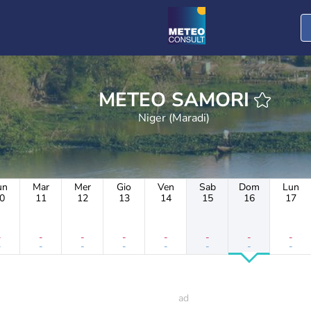
METEO SAMORI
Niger (Maradi)
un
Mar
Mer
Gio
Ven
Sab
Dom
Lun
0
11
12
13
14
15
16
17
-
-
-
-
-
-
-
-
-
-
-
-
-
-
-
-