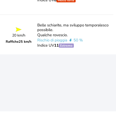
Indice UV
8
Molto forte
Belle schiarite, ma sviluppo temporalesco
possibile.
Qualche rovescio.
20 km/h
Rischio di pioggia
50 %
Raffiche
25 km/h
Indice UV
11
Estremo