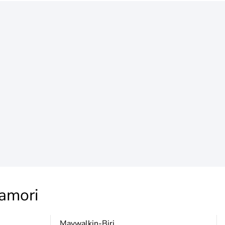
amori
Maywalkin-Biri