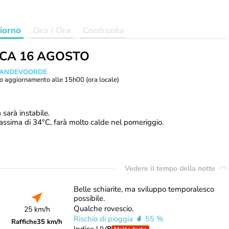
iorno
Ora / Ora
Confronta
ICA 16 AGOSTO
 VANDEVOORDE
o aggiornamento alle
15h00
(ora locale)
sarà instabile.
ssima di 34°C, farà molto calde nel pomeriggio.
Vedere il tempo della notte
Belle schiarite, ma sviluppo temporalesco
possibile.
Qualche rovescio.
25 km/h
Rischio di pioggia
55 %
Raffiche
35 km/h