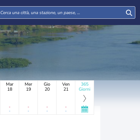
Mar
Mer
Gio
Ven
365
18
19
20
21
Giorni
-
-
-
-
-
-
-
-