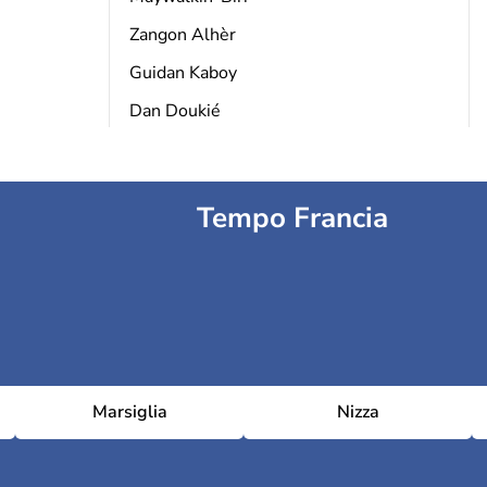
Zangon Alhèr
Guidan Kaboy
Dan Doukié
Tempo Francia
Marsiglia
Nizza