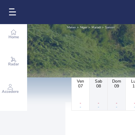
Meteo
Niger
Maradi
Samori
Home
Radar
Ven
Sab
Dom
L
07
08
09
1
Accedere
-
-
-
-
-
-