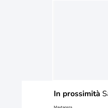
In prossimità
S
Maytagaza