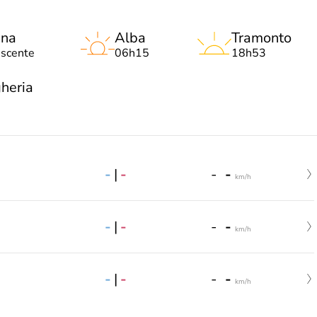
una
Alba
Tramonto
escente
06h15
18h53
heria
-
|
-
-
-
km/h
-
|
-
-
-
km/h
-
|
-
-
-
km/h