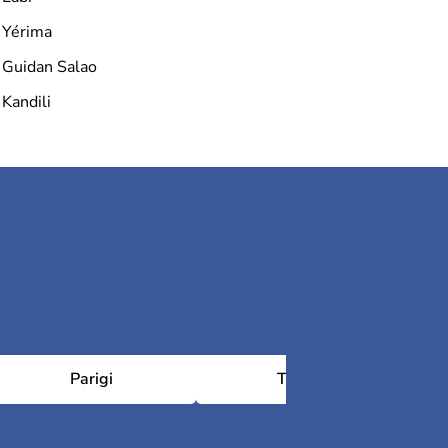
Yérima
Guidan Salao
Kandili
Parigi
Tolosa
Châ