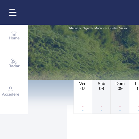
Meteo
Niger
Maradi
Guidan Salao
Home
Radar
Ven
Sab
Dom
L
07
08
09
1
Accedere
-
-
-
-
-
-