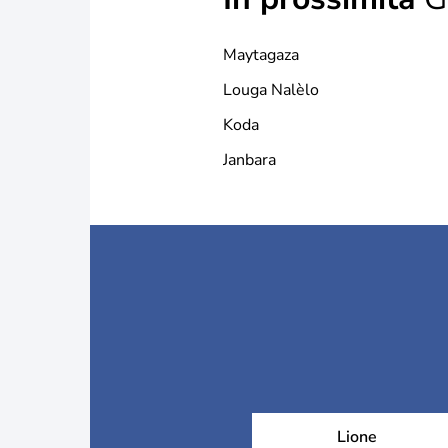
Maytagaza
Louga Nalèlo
Koda
Janbara
Lione