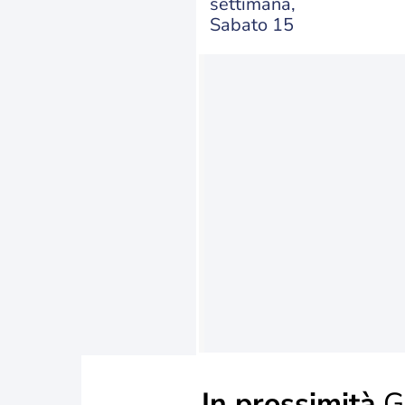
settimana,
Sabato 15
In prossimità
G