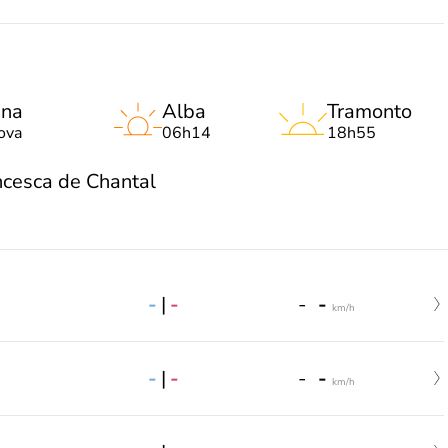
una
Alba
Tramonto
ova
06h14
18h55
ncesca de Chantal
-
|
-
-
-
km/h
-
|
-
-
-
km/h