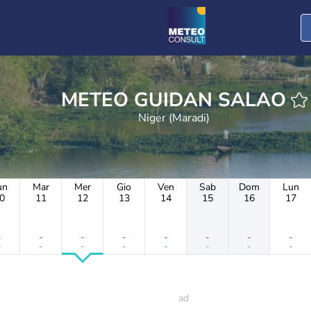
METEO GUIDAN SALAO
Niger (Maradi)
un
Mar
Mer
Gio
Ven
Sab
Dom
Lun
0
11
12
13
14
15
16
17
-
-
-
-
-
-
-
-
-
-
-
-
-
-
-
-