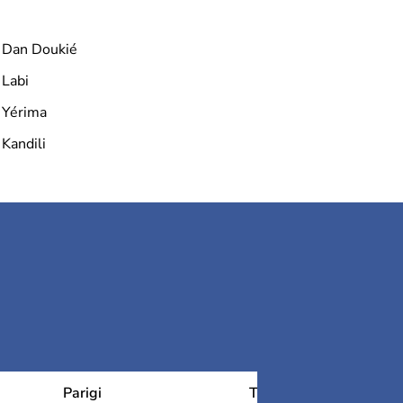
Dan Doukié
Labi
Yérima
Kandili
Parigi
Tolosa