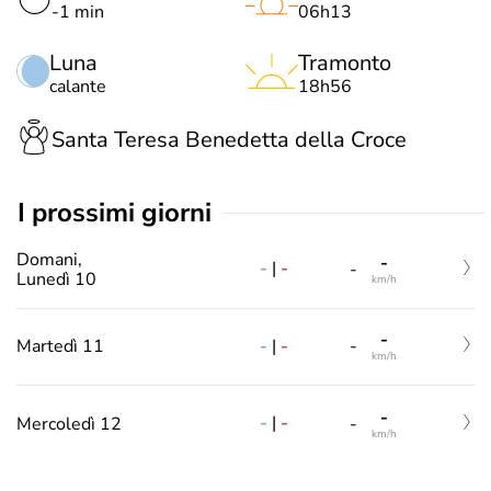
-1 min
06h13
Luna
Tramonto
calante
18h56
Santa Teresa Benedetta della Croce
i prossimi giorni
Domani,
-
-
|
-
-
Lunedì 10
km/h
-
-
|
-
Martedì 11
-
km/h
-
-
|
-
Mercoledì 12
-
km/h