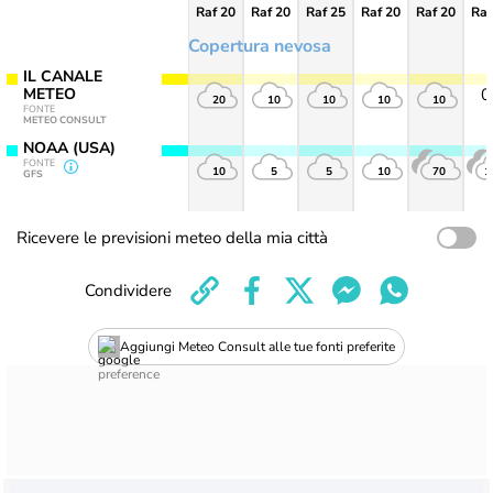
Raf 20
Raf 20
Raf 25
Raf 20
Raf 20
Raf
Copertura nevosa
IL CANALE
METEO
20
10
10
10
10
FONTE
METEO CONSULT
NOAA (USA)
FONTE
10
5
5
10
70
1
GFS
Ricevere le previsioni meteo della mia città
Condividere
Aggiungi Meteo Consult alle tue fonti preferite