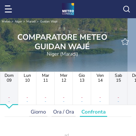
Meteo
Niger
Maradi
Guidan Wajé
COMPARATORE METEO
GUIDAN WAJÉ
Niger (Maradi)
Dom
Lun
Mar
Mer
Gio
Ven
Sab
D
09
10
11
12
13
14
15
-
-
-
-
-
-
-
-
-
-
-
-
-
-
Giorno
Ora / Ora
Confronta