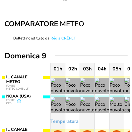
COMPARATORE
METEO
Bollettino istituito da
Régis CRÊPET
Domenica 9
01h
02h
03h
04h
05h
0
IL CANALE
METEO
FONTE
METEO CONSULT
NOAA (USA)
FONTE
GFS
Temperatura
IL CANALE