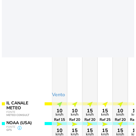
Vento
IL CANALE
METEO
10
10
15
15
10
1
FONTE
km/h
km/h
km/h
km/h
km/h
km
METEO CONSULT
Raf 15
Raf 20
Raf 20
Raf 25
Raf 20
Raf
NOAA (USA)
FONTE
10
15
15
15
15
1
GFS
km/h
km/h
km/h
km/h
km/h
km