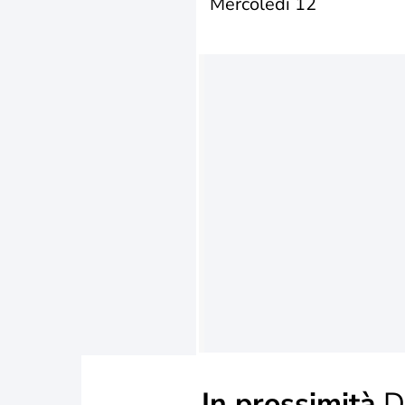
Mercoledì 12
In prossimità
D