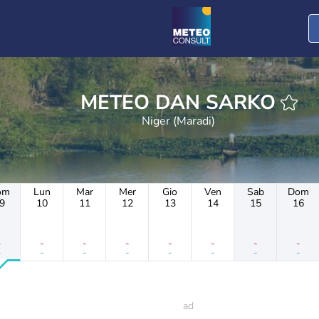
METEO DAN SARKO
Niger (Maradi)
om
Lun
Mar
Mer
Gio
Ven
Sab
Dom
9
10
11
12
13
14
15
16
-
-
-
-
-
-
-
-
-
-
-
-
-
-
-
-