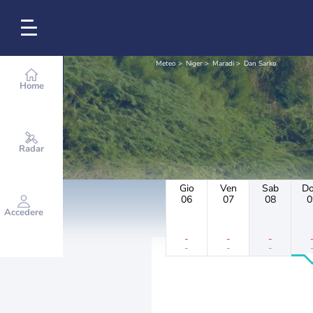
Meteo
Niger
Maradi
Dan Sarko
Home
Radar
Gio
Ven
Sab
D
06
07
08
0
Accedere
-
-
-
-
-
-