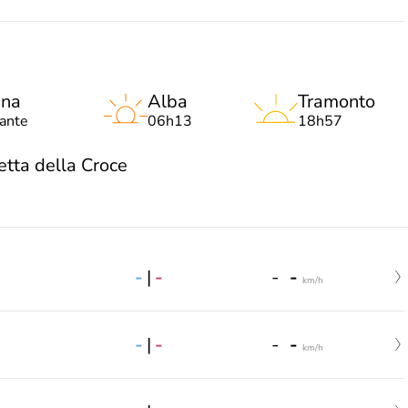
una
Alba
Tramonto
lante
06h13
18h57
tta della Croce
-
|
-
-
-
km/h
-
|
-
-
-
km/h