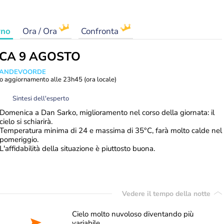
rno
Ora / Ora
Confronta
ICA 9 AGOSTO
 VANDEVOORDE
o aggiornamento alle
23h45
(ora locale)
Sintesi dell'esperto
Domenica a Dan Sarko, miglioramento nel corso della giornata: il
cielo si schiarirà.
Temperatura minima di 24 e massima di 35°C, farà molto calde nel
pomeriggio.
L'affidabilità della situazione è piuttosto buona.
Vedere il tempo della notte
Cielo molto nuvoloso diventando più
variabile.