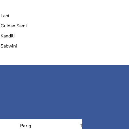
Labi
Guidan Sami
Kandili
Sabwini
Parigi
Tolosa
Ch