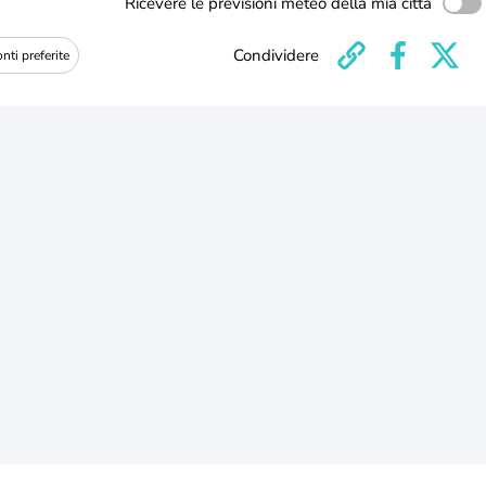
Ricevere le previsioni meteo della mia città
Condividere
nti preferite