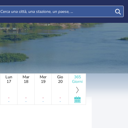
Lun
Mar
Mer
Gio
365
17
18
19
20
Giorni
-
-
-
-
-
-
-
-