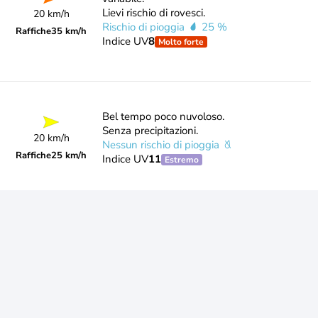
Lievi rischio di rovesci.
20 km/h
Rischio di pioggia
25 %
Raffiche
35 km/h
Indice UV
8
Molto forte
Bel tempo poco nuvoloso.
Senza precipitazioni.
20 km/h
Nessun rischio di pioggia
Raffiche
25 km/h
Indice UV
11
Estremo