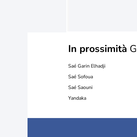
In prossimità
G
Saé Garin Elhadji
Saé Sofoua
Saé Saouni
Yandaka