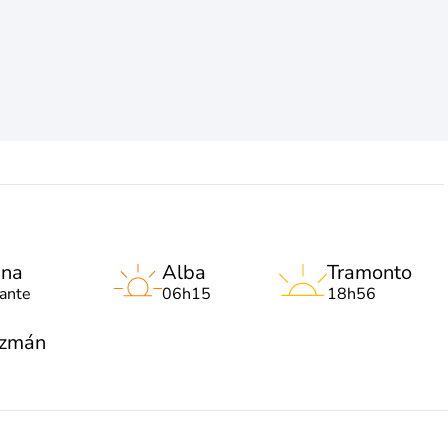
una
Alba
Tramonto
lante
06h15
18h56
uzmán