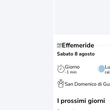
Effemeride
Sabato 8 agosto
Giorno
L
-1 min
ca
San Domenico di G
i prossimi giorni