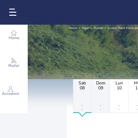
Meteo
Niger
Maradi
Guidan Kané Katsina
Home
Radar
Sab
Dom
Lun
M
08
09
10
1
Accedere
-
-
-
-
-
-