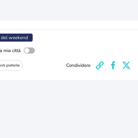
 del weekend
a mia città
Condividere
nti preferite