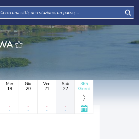
NAWA
Mer
Gio
Ven
Sab
365
19
20
21
22
Giorni
-
-
-
-
-
-
-
-