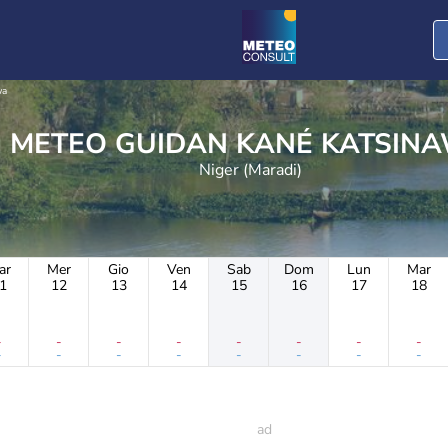
wa
METEO GUIDAN KANÉ KATSI
Niger (Maradi)
ar
Mer
Gio
Ven
Sab
Dom
Lun
Mar
1
12
13
14
15
16
17
18
-
-
-
-
-
-
-
-
-
-
-
-
-
-
-
-