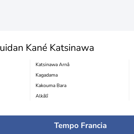
uidan Kané Katsinawa
Katsinawa Arnâ
Kagadama
Kakouma Bara
Alkâlî
Tempo Francia