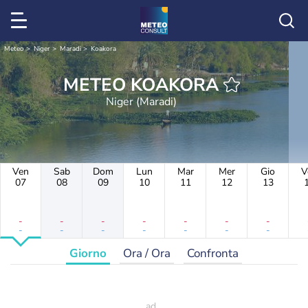
Meteo
Niger
Maradi
Koakora
METEO KOAKORA
Niger (Maradi)
Ven
Sab
Dom
Lun
Mar
Mer
Gio
V
07
08
09
10
11
12
13
-
-
-
-
-
-
-
-
-
-
-
-
-
-
Giorno
Ora / Ora
Confronta