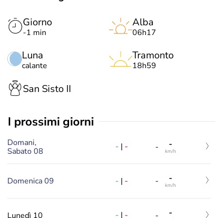
Giorno
Alba
-1 min
06h17
Luna
Tramonto
calante
18h59
San Sisto II
i prossimi giorni
Domani,
-
-
|
-
-
Sabato 08
km/h
-
-
|
-
Domenica 09
-
km/h
-
-
|
-
Lunedì 10
-