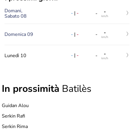
Domani,
-
-
|
-
-
Sabato 08
km/h
-
-
|
-
Domenica 09
-
km/h
-
-
|
-
Lunedì 10
-
km/h
In prossimità
Batilès
Guidan Alou
Serkin Rafi
Serkin Rima