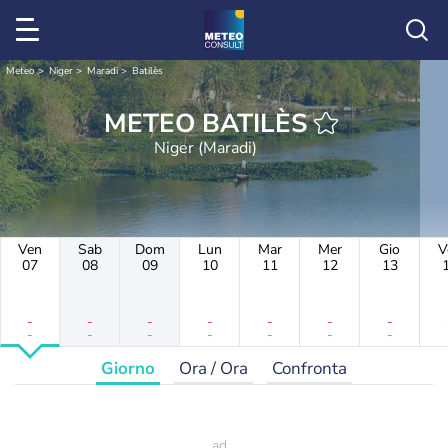
Meteo
Niger
Maradi
Batilès
METEO BATILÈS
Niger (Maradi)
Ven
Sab
Dom
Lun
Mar
Mer
Gio
V
07
08
09
10
11
12
13
-
-
-
-
-
-
-
-
-
-
-
-
-
-
Giorno
Ora / Ora
Confronta