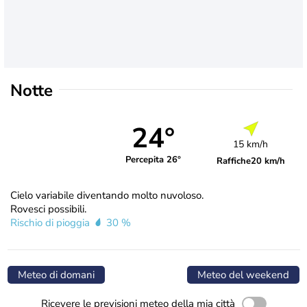
Notte
24°
15 km/h
Percepita 26°
Raffiche
20 km/h
Cielo variabile diventando molto nuvoloso.
Rovesci possibili.
Rischio di pioggia
30 %
Meteo di domani
Meteo del weekend
Ricevere le previsioni meteo della mia città