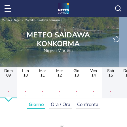
Meteo
Niger
Maradi
Saidawa Konkorma
METEO SAIDAWA
KONKORMA
Niger (Maradi)
Dom
Lun
Mar
Mer
Gio
Ven
Sab
D
09
10
11
12
13
14
15
-
-
-
-
-
-
-
-
-
-
-
-
-
-
Giorno
Ora / Ora
Confronta