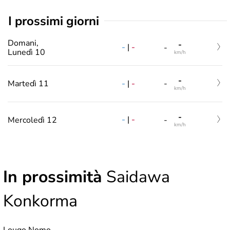
i prossimi giorni
Domani,
-
-
|
-
-
Lunedì 10
km/h
-
-
|
-
Martedì 11
-
km/h
-
-
|
-
Mercoledì 12
-
km/h
In prossimità
Saidawa
Konkorma
Lougo Nomo