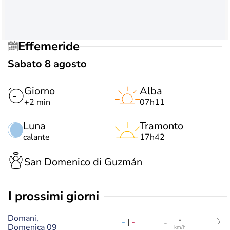
Effemeride
Sabato 8 agosto
Giorno
Alba
+2 min
07h11
Luna
Tramonto
calante
17h42
San Domenico di Guzmán
i prossimi giorni
Domani,
-
-
|
-
-
Domenica 09
km/h