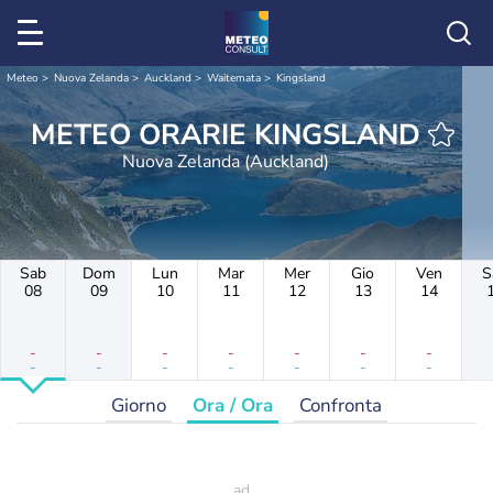
Meteo
Nuova Zelanda
Auckland
Waitemata
Kingsland
METEO ORARIE KINGSLAND
Nuova Zelanda (Auckland)
Sab
Dom
Lun
Mar
Mer
Gio
Ven
S
08
09
10
11
12
13
14
-
-
-
-
-
-
-
-
-
-
-
-
-
-
Giorno
Ora / Ora
Confronta