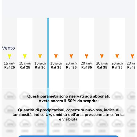
Vento
15
15
15
15
20
20
20
20
20
km/h
km/h
km/h
km/h
km/h
km/h
km/h
km/h
km/
Raf 25
Raf 25
Raf 30
Raf 35
Raf 35
Raf 35
Raf 35
Raf 35
Raf 3
Questi parametri sono riservati agli abbonati.
50%
50%
50%
50%
50%
50%
50%
50%
50%
Avete ancora il 50% da scoprire:
Quantità di precipitazioni, copertura nuvolosa, indice di
30%
30%
30%
30%
30%
30%
30%
30%
30%
luminosità, indice UV, umidità dell'aria, pressione atmosferica
e visibilità.
10%
10%
10%
10%
10%
10%
10%
10%
10%
1900
1900
1900
1900
1900
1900
1900
1900
1900