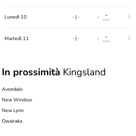
-
-
|
-
Lunedì 10
-
km/h
-
-
|
-
Martedì 11
-
km/h
In prossimità
Kingsland
Avondale
New Windsor
New Lynn
Owairaka