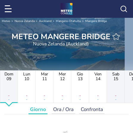
Meteo
Nuova Zelanda
Auckland
Mangere-Otahuhu
Mangere Bridge
METEO MANGERE BRIDGE
Nuova Zelanda (Auckland)
Dom
Lun
Mar
Mer
Gio
Ven
Sab
D
09
10
11
12
13
14
15
-
-
-
-
-
-
-
-
-
-
-
-
-
-
Giorno
Ora / Ora
Confronta