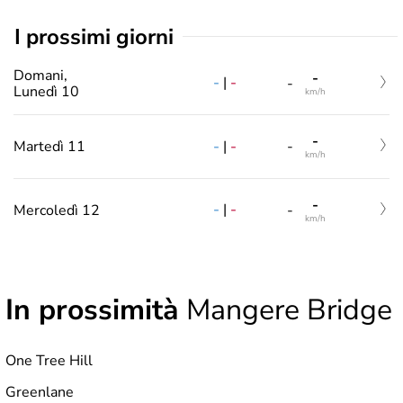
i prossimi giorni
Domani,
-
-
|
-
-
Lunedì 10
km/h
-
-
|
-
Martedì 11
-
km/h
-
-
|
-
Mercoledì 12
-
km/h
In prossimità
Mangere Bridge
One Tree Hill
Greenlane