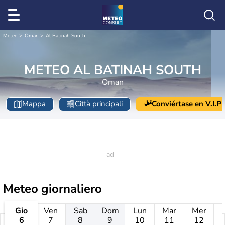
Meteo
Oman
Al Batinah South
METEO AL BATINAH SOUTH
Oman
Mappa
Città principali
Conviértase en V.I.P
Meteo giornaliero
Gio
Ven
Sab
Dom
Lun
Mar
Mer
6
7
8
9
10
11
12