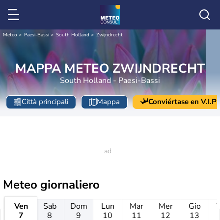
Meteo
Paesi-Bassi
South Holland
Zwijndrecht
MAPPA METEO ZWIJNDRECHT
South Holland - Paesi-Bassi
Città principali
Mappa
Conviértase en V.I.P
Meteo giornaliero
Ven
Sab
Dom
Lun
Mar
Mer
Gio
7
8
9
10
11
12
13