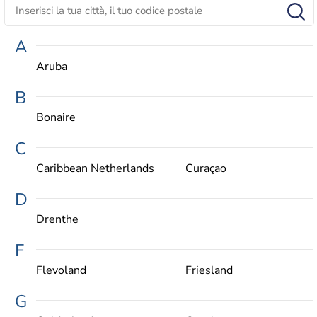
A
Aruba
B
Bonaire
C
Caribbean Netherlands
Curaçao
D
Drenthe
F
Flevoland
Friesland
G