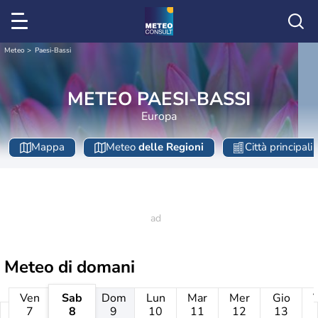
Meteo
Paesi-Bassi
METEO PAESI-BASSI
Europa
Mappa
Meteo
delle Regioni
Città principali
Meteo di domani
Ven
Sab
Dom
Lun
Mar
Mer
Gio
7
8
9
10
11
12
13