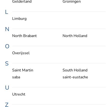
Gelderland
Groningen
L
Limburg
N
North Brabant
North Holland
O
Overijssel
S
Saint Martin
South Holland
saba
saint-eustache
U
Utrecht
Z