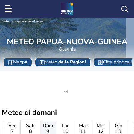
Meteo
Papua-Nuova-Guinea
METEO PAPUA-NUOVA-GUINEA
Oceania
Mappa
Meteo
delle Regioni
Città principali
Meteo di domani
Ven
Sab
Dom
Lun
Mar
Mer
Gio
7
8
9
10
11
12
13