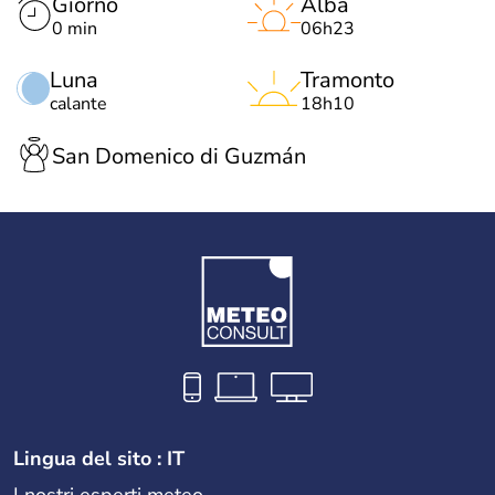
Giorno
Alba
0 min
06h23
Luna
Tramonto
calante
18h10
San Domenico di Guzmán
Lingua del sito : IT
I nostri esperti meteo