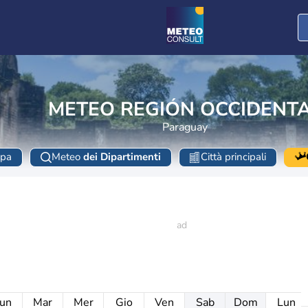
METEO REGIÓN OCCIDENT
Paraguay
pa
Meteo
dei Dipartimenti
Città principali
un
Mar
Mer
Gio
Ven
Sab
Dom
Lun