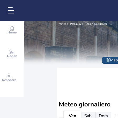
Meteo
Paraguay
Región Occidental
Home
Radar
Map
Accedere
Meteo giornaliero
Ven
Sab
Dom
L