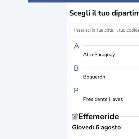
Scegli il
tuo diparti
A
Alto Paraguay
B
Boquerón
P
Presidente Hayes
Effemeride
Giovedì 6 agosto