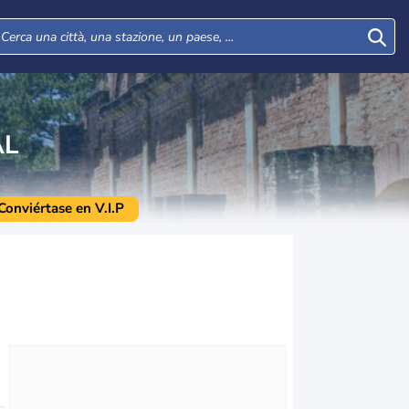
AL
Conviértase en V.I.P
Mar
Mer
Gio
Ven